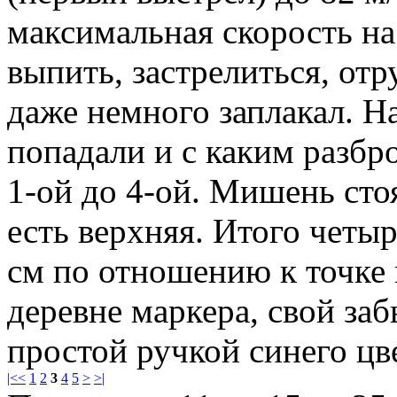
максимальная скорость на
выпить, застрелиться, отр
даже немного заплакал. Н
попадали и с каким разбро
1-ой до 4-ой. Мишень сто
есть верхняя. Итого четы
см по отношению к точке 
деревне маркера, свой за
простой ручкой синего цв
|<
<
1
2
3
4
5
>
>|