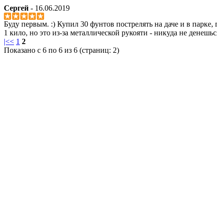
Сергей
- 16.06.2019
Буду первым. :) Купил 30 фунтов пострелять на даче и в парке,
1 кило, но это из-за металлической рукояти - никуда не денешь
|<
<
1
2
Показано с 6 по 6 из 6 (страниц: 2)