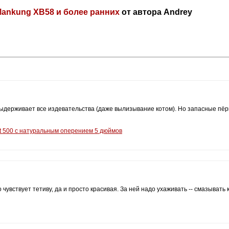
Mankung XB58 и более ранних
от автора Andrey
выдерживает все издевательства (даже вылизывание котом). Но запасные пёр
ot 500 с натуральным оперением 5 дюймов
чувствует тетиву, да и просто красивая. За ней надо ухаживать -- смазывать 