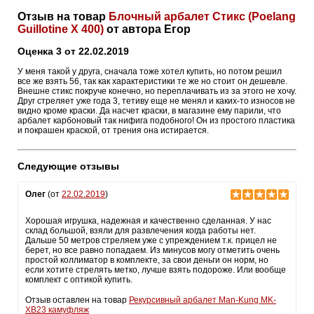
Отзыв на товар
Блочный арбалет Стикс (Poelang
Guillotine X 400)
от автора Егор
Оценка 3 от 22.02.2019
У меня такой у друга, сначала тоже хотел купить, но потом решил
все же взять 56, так как характеристики те же но стоит он дешевле.
Внешне стикс покруче конечно, но переплачивать из за этого не хочу.
Друг стреляет уже года 3, тетиву еще не менял и каких-то износов не
видно кроме краски. Да насчет краски, в магазине ему парили, что
арбалет карбоновый так нифига подобного! Он из простого пластика
и покрашен краской, от трения она истирается.
Следующие отзывы
Олег
(от
22.02.2019
)
Хорошая игрушка, надежная и качественно сделанная. У нас
склад большой, взяли для развлечения когда работы нет.
Дальше 50 метров стреляем уже с упреждением т.к. прицел не
берет, но все равно попадаем. Из минусов могу отметить очень
простой коллиматор в комплекте, за свои деньги он норм, но
если хотите стрелять метко, лучше взять подороже. Или вообще
комплект с оптикой купить.
Отзыв оставлен на товар
Рекурсивный арбалет Man-Kung MK-
XB23 камуфляж