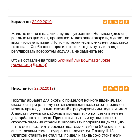
Кирилл
(от
22.02.2019
)
Жаль не попал я на акцию, купил лук раньше. Но луком доволен,
реально мощно бьет, про кучность пока рано говорить, я даже так
вижу что рука плавает. Но то что технически к луку не придраться
- это факт. Особенно понравилось то, что длину вытяга надо
регулировать поворотом модуля, а не заменять его.
Отзыв оставлен на товар
Блочный лук Bowmaster Joker
(Боумастер Джокер)
Николай
(от
22.02.2019
)
Покупал арбалет для охоты с прицелом ночного видения, как
оказалось прицел получается слишком высоко стоит, пришлось
менять приклад на винтовочный с регулируемымы подщечником.
Аппарат получился рабочим в принципе, но вот сетка в нем не
для арбалета конечно. Пришлось опытным путем выяснять
скорость падения стрелы и запоминать поправки на дистацию.
Да, плечи поставил взрослые, поэтому и выбрал 52 модель, что
она с плечами самая недорогая получается. Планку HHA
Optimizer ставить не стал, т.к. прицел и так высоко стоит, если
еще поднять, то никакого подщечника не хватит.