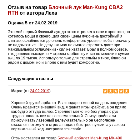
Отзыв на товар
Блочный лук Man-Kung CBA2
RTH
от автора Леха
Оценка 5 от 24.02.2019
Это мой первый блочный лук, до этого стрелял в тире с простого, но
хотелось мощи и своего. Для своей цены лук очень достойный я
считаю, ослабляется до очень комфортного уровня, чтобы поначалу
не надрываться. Но девушка моя не смогла стрелять даже при
максимальном ослаблении - сил не хватает. Брал в полном обвесе,
так дешевле выходило + стрелы карбон, ну и так по мелочи в сумме
вышло 19 тысяч. Использую только для стрельбы в тире, благо он
рядом с домом, но и в поле с ним будет комфортно.
Следующие отзывы
Марат
(от
24.02.2019
)
Хороший крутой арбалет. Был подарен женой на день рождения.
Очень нравится внешний вид, я фанат игры крайсис, а он прямо
как будто оттуда вылез. Стреляет метко, но без упора с рук
трудно попасть все же вес немаленький. Снизу пробовали
прикручивать лазерный целеуказатель, но он бесполезен
оказался потому что стрела падает быстрее пульки, а у лазера
вертикальный ход настраивался слабо.
Отзыв оставлен на товар
Блочный арбалет Man-Kung МК-400