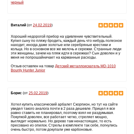
черный
Виталий
(от
24.02.2019
)
Хороший недорогой прибор на удивление чувствительный.
Купил сыну по пляжу бродить, каждый день что нибудь полезное
находит, иногда даже золотые или серебряные крестики и
кольца. Но в основном все же мелочь и сережки. Странные люди
эти женщины, зачем на пляж идти в сережках? Сын доволен и у
меня не попрошайничает на карманные расходы.
Отзыв оставлен на товар
Детский металлоискатель MD-1010
Bounty Hunter Junior
Борис
(от
25.02.2019
)
Хотел купить классический арбалет Скорпион, но тут на сайте
увидел такого аналога почти в 2 раза дешевле. Прицел я все
равно ставить не планировал, поэтому взял не раздумывая.
Покупкой доволен, все работает четко, стреляет мощно,
выглядит нормально. Но дерево там ненастоящее, то есть
пресовано из опилок. Стрелы в комплекте так себе, погнулись
очень быстро, потом докупали уже карбоновые.