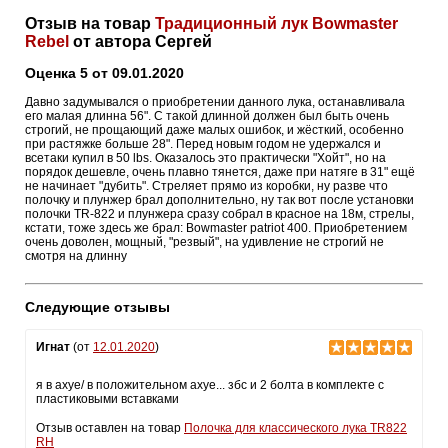
Отзыв на товар
Традиционный лук Bowmaster
Rebel
от автора Сергей
Оценка 5 от 09.01.2020
Давно задумывался о приобретении данного лука, останавливала
его малая длинна 56". С такой длинной должен был быть очень
строгий, не прощающий даже малых ошибок, и жёсткий, особенно
при растяжке больше 28". Перед новым годом не удержался и
всетаки купил в 50 lbs. Оказалось это практически "Хойт", но на
порядок дешевле, очень плавно тянется, даже при натяге в 31" ещё
не начинает "дубить". Стреляет прямо из коробки, ну разве что
полочку и плунжер брал дополнительно, ну так вот после установки
полочки TR-822 и плунжера сразу собрал в красное на 18м, стрелы,
кстати, тоже здесь же брал: Bowmaster patriot 400. Приобретением
очень доволен, мощный, "резвый", на удивление не строгий не
смотря на длинну
Следующие отзывы
Игнат
(от
12.01.2020
)
я в ахуе/ в положительном ахуе... збс и 2 болта в комплекте с
пластиковыми вставками
Отзыв оставлен на товар
Полочка для классического лука TR822
RH