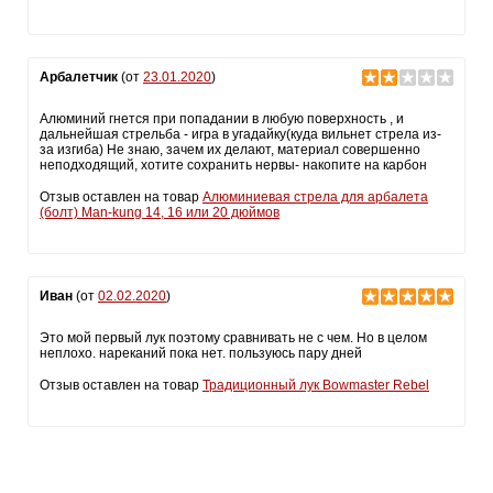
Арбалетчик
(от
23.01.2020
)
Алюминий гнется при попадании в любую поверхность , и
дальнейшая стрельба - игра в угадайку(куда вильнет стрела из-
за изгиба) Не знаю, зачем их делают, материал совершенно
неподходящий, хотите сохранить нервы- накопите на карбон
Отзыв оставлен на товар
Алюминиевая стрела для арбалета
(болт) Man-kung 14, 16 или 20 дюймов
Иван
(от
02.02.2020
)
Это мой первый лук поэтому сравнивать не с чем. Но в целом
неплохо. нареканий пока нет. пользуюсь пару дней
Отзыв оставлен на товар
Традиционный лук Bowmaster Rebel