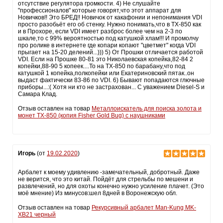
отсутствие регулятора громкости. 4) Не слушайте
"профессионалов" которые говорят,что этот аппарат для
Новичков!! Это БРЕД!! Новичок от какафонии и непонимания VDI
просто разобьёт его об стенку. Нужно понимать,что в ТХ-850 как
и в Прохоре, если VDI имеет разброс более чем на 2-3 по
шкале,то с 99% вероятностью под катушкой хлам!!! И промолчу
про ролике в интернете где копари копают "цветмет" когда VDI
прыгает на 15-20 делений...))) 5) От Прошки отличается работой
VDI. Если на Прошке 80-81 это Николаевская копейка,82-84 2
копейки,88-90 5 копеек....То на ТХ-850 по барабану,что под
катушкой 1 копейка,полкопейки или Екатериновский пятак..он
выдаст фактически 83-86 по VDI. 6) Бывают попадаются глючные
приборы...:( Хотя ни кто не застрахован... С уважением Diesel-S и
Самара Клад.
Отзыв оставлен на товар
Металлоискатель для поиска золота и
монет TX-850 (копия Fisher Gold Bug) с наушниками
Игорь
(от
19.02.2020
)
Арбалет к моему удивлению -замечательный, добротный. Даже
не верится, что это китай. Пойдёт для стрельбы по мешени и
развлечений, но для охоты конечно нужно усиление плачет. (Это
моё мнение) Из минусов:шел 8дней в Воронежскую обл.
Отзыв оставлен на товар
Рекурсивный арбалет Man-Kung MK-
XB21 черный