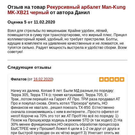
Отзыв на товар
Рекурсивный арбалет Man-Kung
MK-XB21 черный
от автора Данил
Оценка 5 от 11.02.2020
Взял для стрельбы по мишенькам. Крайне удобен, лёгкий,
помещается в сумку при транспортировке, что жирный плюс. Прицел
коллиматорный яркий, удобный, но требует пристрелки. Болты,
идущие в комплекте на удивление качественные и не ломаются, не
тупятся сильно. Радует мощность выстрела и удобство сборки. Всем
советую!
Следующие отзывы
Филатов
(от
16.02.2020
)
Начну из далека. Копаю 9 лет. Были МД разные,по порядку:
Терра 305, Терра Т74 (с тремя катушками), Терра 705, Е-
Трак...потом перешёл на Гаррет АТ Про. ТРИ раза продавал АТ
Про и покупал снова. Опять хотел "Прохора" купить, НО
финансов не хватало...решил поюзать ТХ-850. Естественно
сначала ознакомившись с ним в интернете...Просто офигел от
него!! Короче на 70% это тот же АТ Про!!! Но всё по порядку. 1)
Похож на Прошку,когда ходишь в режиме STD (я так ходил) 2) На
30% менее функционален,НО скорость обработки процессора
БЫСТРЕЕ чем у Прошки!! Ложил 4 цели в 1-2 см друг от друга и
при быстрой проводке он их чётко видит!! 3) Угнетает опять же