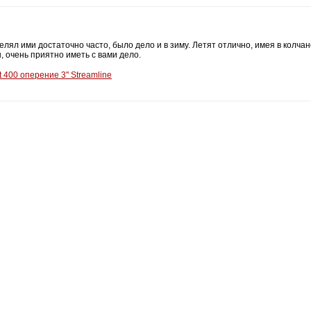
лял ими достаточно часто, было дело и в зиму. Летят отлично, имея в колча
, очень приятно иметь с вами дело.
 400 оперение 3'' Streamline