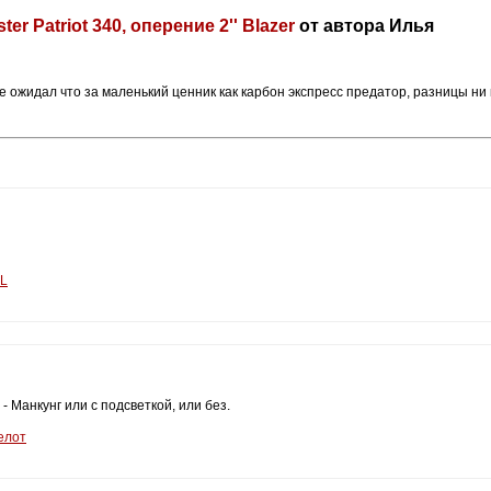
r Patriot 340, оперение 2'' Blazer
от автора Илья
не ожидал что за маленький ценник как карбон экспресс предатор, разницы ни
PL
 Манкунг или с подсветкой, или без.
елот