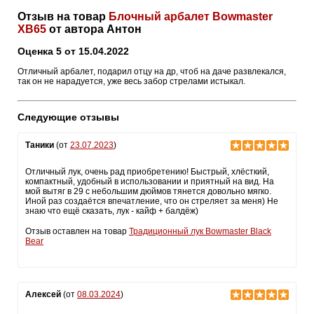
Отзыв на товар
Блочный арбалет Bowmaster
XB65
от автора Антон
Оценка 5 от 15.04.2022
Отличный арбалет, подарил отцу на др, чтоб на даче развлекался,
так он не нарадуется, уже весь забор стрелами истыкал.
Следующие отзывы
Таники
(от
23.07.2023
)
Отличный лук, очень рад приобретению! Быстрый, хлёсткий,
компактный, удобный в использовании и приятный на вид. На
мой вытяг в 29 с небольшим дюймов тянется довольно мягко.
Иной раз создаётся впечатление, что он стреляет за меня) Не
знаю что ещё сказать, лук - кайф + балдёж)
Отзыв оставлен на товар
Традиционный лук Bowmaster Black
Bear
Алексей
(от
08.03.2024
)