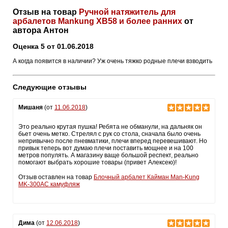
Отзыв на товар
Ручной натяжитель для
арбалетов Mankung XB58 и более ранних
от
автора Антон
Оценка 5 от 01.06.2018
А когда появится в наличии? Уж очень тяжко родные плечи взводить
Следующие отзывы
Мишаня
(от
11.06.2018
)
Это реально крутая пушка! Ребята не обманули, на дальняк он
бьет очень метко. Стрелял с рук со стола, сначала было очень
непривычно после пневматики, плечи вперед перевешивают. Но
привык теперь вот думаю плечи поставить мощнее и на 100
метров популять. А магазину ваще большой респект, реально
помогают выбрать хорошие товары (привет Алексею)!
Отзыв оставлен на товар
Блочный арбалет Кайман Man-Kung
MK-300AC камуфляж
Дима
(от
12.06.2018
)