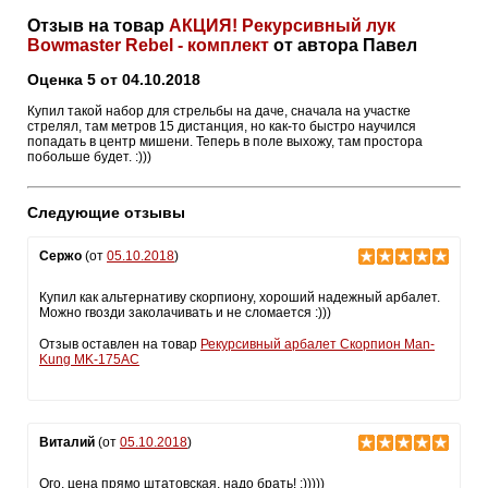
Отзыв на товар
АКЦИЯ! Рекурсивный лук
Bowmaster Rebel - комплект
от автора Павел
Оценка 5 от 04.10.2018
Купил такой набор для стрельбы на даче, сначала на участке
стрелял, там метров 15 дистанция, но как-то быстро научился
попадать в центр мишени. Теперь в поле выхожу, там простора
побольше будет. :)))
Следующие отзывы
Сержо
(от
05.10.2018
)
Купил как альтернативу скорпиону, хороший надежный арбалет.
Можно гвозди заколачивать и не сломается :)))
Отзыв оставлен на товар
Рекурсивный арбалет Скорпион Man-
Kung MK-175AC
Виталий
(от
05.10.2018
)
Ого, цена прямо штатовская, надо брать! :)))))