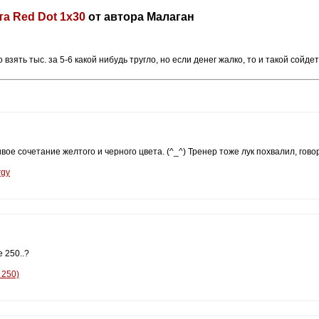
а Red Dot 1x30
от автора Малаган
ять тыс. за 5-6 какой нибудь тругло, но если денег жалко, то и такой сойдет
е сочетание желтого и черного цвета. (^_^) Тренер тоже лук похвалил, говори
rgy
 250..?
 250)