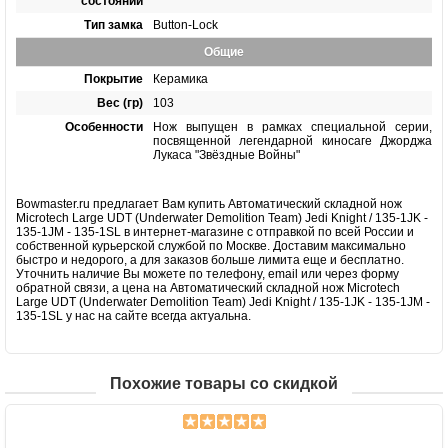
состоянии
Тип замка
Button-Lock
Общие
Покрытие
Керамика
Вес (гр)
103
Особенности
Нож выпущен в рамках специальной серии,
посвященной легендарной киносаге Джорджа
Лукаса "Звёздные Войны"
Bowmaster.ru предлагает Вам купить Автоматический складной нож
Microtech Large UDT (Underwater Demolition Team) Jedi Knight / 135-1JK -
135-1JM - 135-1SL в интернет-магазине с отправкой по всей России и
собственной курьерской службой по Москве. Доставим максимально
быстро и недорого, а для заказов больше лимита еще и бесплатно.
Уточнить наличие Вы можете по телефону, email или через форму
обратной связи, а цена на Автоматический складной нож Microtech
Large UDT (Underwater Demolition Team) Jedi Knight / 135-1JK - 135-1JM -
135-1SL у нас на сайте всегда актуальна.
Похожие товары со скидкой