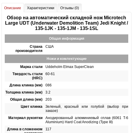
Описание
Характеристики
Отзывы (0)
Обзор на автоматический складной нож Microtech
Large UDT (Underwater Demolition Team) Jedi Knight /
135-1JK - 135-1JM - 135-1SL
Общая информация
Страна
США
производителя
Ножи и комлектующие
Марка стали
Uddeholm Elmax SuperClean
Твердость стали
60-61
(HRC)
Длина клинка (мм)
086
Толщина клинка (мм)
3.2
Общая длина (мм)
203
Цвет клинка
Зеленый, красный или голубой (выбор при
заказе)
Материал рукоятки
Анодированный алюминиевый сплав (6061 T-6
Aluminium) Hard Coat Anodizing (Type III)
Длина в сложенном
117