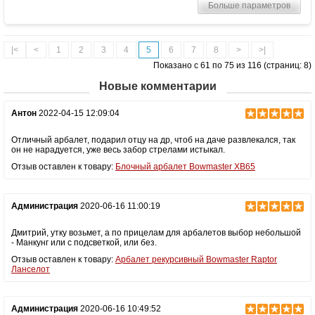
Больше параметров
Размах плечей (см)
56
Стандарт стрел (дюймы)
20
Длина (см)
88
|<
<
1
2
3
4
5
6
7
8
>
>|
Комплектация
Полная: оптический прицел 4х32, кивер,
Показано с 61 по 75 из 116 (страниц: 8)
натяжитель, 3 карбоновые стрелы,
тактическая рукоять, ремень, воск;
Новые комментарии
"Голый": воск
Масса (кг)
4
Антон
2022-04-15 12:09:04
Назначение
Развлечение, охота
Отличный арбалет, подарил отцу на др, чтоб на даче развлекался, так
Особенности
Конструкция булл-пап, защита от
он не нарадуется, уже весь забор стрелами истыкал.
холостого выстрела, планка Пикатинни
Отзыв оставлен к товару:
Блочный арбалет Bowmaster XB65
под направляющей, тактическая рукоять,
виброгасители тетивы
Администрация
2020-06-16 11:00:19
Дмитрий, утку возьмет, а по прицелам для арбалетов выбор небольшой
- Манкунг или с подсветкой, или без.
Отзыв оставлен к товару:
Арбалет рекурсивный Bowmaster Raptor
Ланселот
Администрация
2020-06-16 10:49:52