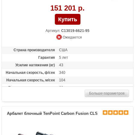
151 201 р.
Артикул:
C13019-6621-95
Ожидается
Страна производителя
США
Гарантия
5 лет
Усилие натяжения (кг)
43
Начальная скорость, ф/сек
340
Начальная скорость, м/сек
104
Прицельная дальность, м
60
Больше параметров
Рабочий ход тетивы
12,6 дюймов (32 см)
Размах плечей (см)
44.5
Стандарт стрел (дюймы)
20
Арбалет блочный TenPoint Carbon Fusion CLS
Длина (см)
87
Комплектация
Оптический прицел TenPoint 3x32 Pro-
View 2 (с подсветкой сетки),Натяжитель
AcuDraw или AcuDraw