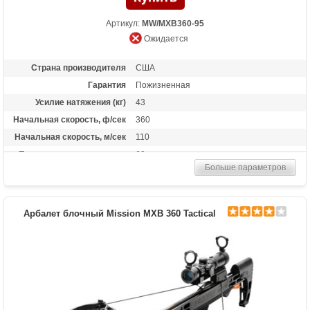
Артикул:
MW/MXB360-95
Ожидается
Страна производителя
США
Гарантия
Пожизненная
Усилие натяжения (кг)
43
Начальная скорость, ф/сек
360
Начальная скорость, м/сек
110
Прицельная дальность, м
60
Больше параметров
Рабочий ход тетивы
14 дюймов (35,6 см)
Размах плечей (см)
49.5
Стандарт стрел (дюймы)
22
Арбалет блочный Mission MXB 360 Tactical
Длина (см)
88.9
Комплектация
Ручной натяжитель, чехол Mission
Масса (кг)
3
Назначение
Охота
Особенности
Тактический приклад