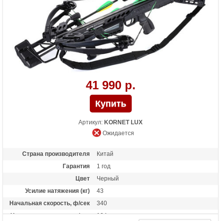
Масса (кг)
3.5
Назначение
Развлечение, охота
Особенности
Конструкция булл-пап, планка Пикатинни
под направляющей, покрытие Soft-touch
41 990 р.
Артикул:
KORNET LUX
Ожидается
Страна производителя
Китай
Гарантия
1 год
Цвет
Черный
Усилие натяжения (кг)
43
Начальная скорость, ф/сек
340
Начальная скорость, м/сек
104