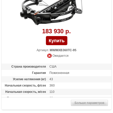
183 930 р.
Артикул:
MW/MXB360TC-95
Ожидается
Страна производителя
США
Гарантия
Пожизненная
Усилие натяжения (кг)
43
Начальная скорость, ф/сек
360
Начальная скорость, м/сек
110
Прицельная дальность, м
60
Больше параметров
Рабочий ход тетивы
10 дюймов (35,6 см)
Размах плечей (см)
49.5