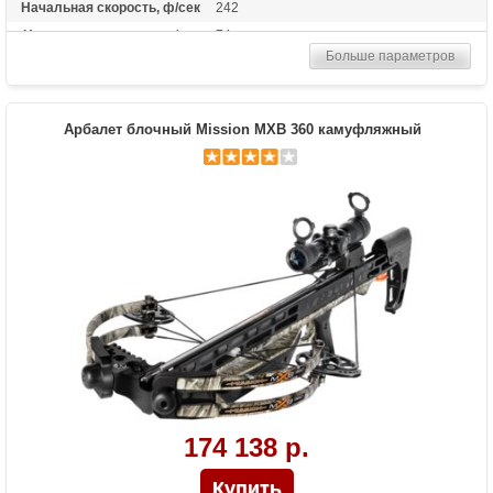
Начальная скорость, ф/сек
242
Начальная скорость, м/сек
74
Больше параметров
Рабочий ход тетивы
11 дюймов (28 см)
Размах плечей (см)
74
Стандарт стрел (дюймы)
16
Арбалет блочный Mission MXB 360 камуфляжный
Длина (см)
88
Комплектация
Открытый прицел, стрингер
Масса (кг)
2.82
Назначение
Развлечение, охота
Особенности
Цевье с покрытием Soft-touch
174 138 р.