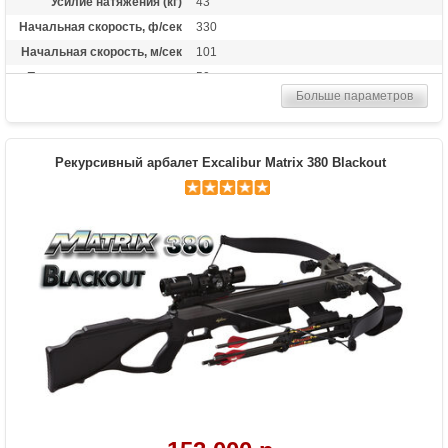
Усилие натяжения (кг)
43
Начальная скорость, ф/сек
330
Начальная скорость, м/сек
101
Прицельная дальность, м
50
Больше параметров
Рабочий ход тетивы
15,5 дюймов (39,4 см)
Стандарт стрел (дюймы)
50.8 см (20 дюймов)
Длина (см)
95
Рекурсивный арбалет Excalibur Matrix 380 Blackout
Комплектация
Коллиматорный прицел Vari-Zone Multi
Red Dot 3-х точечный, Кивер на 4 стрелы,
4 стрелы с наконечниками, Натяжитель
Масса (кг)
2.86
Назначение
Охота