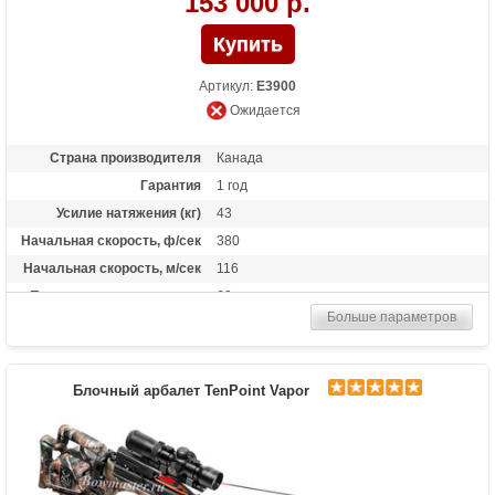
153 000 р.
Артикул:
E3900
Ожидается
Страна производителя
Канада
Гарантия
1 год
Усилие натяжения (кг)
43
Начальная скорость, ф/сек
380
Начальная скорость, м/сек
116
Прицельная дальность, м
60
Больше параметров
Стандарт стрел (дюймы)
20
Масса (кг)
2.7
Назначение
Охота
Блочный арбалет TenPoint Vapor