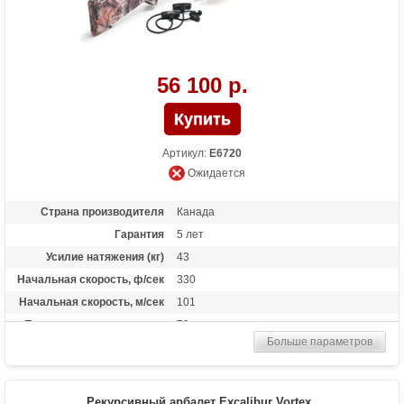
56 100 р.
Артикул:
E6720
Ожидается
Страна производителя
Канада
Гарантия
5 лет
Усилие натяжения (кг)
43
Начальная скорость, ф/сек
330
Начальная скорость, м/сек
101
Прицельная дальность, м
70
Больше параметров
Рабочий ход тетивы
15,5 дюймов (39,4 см)
Стандарт стрел (дюймы)
50.8 см (20 дюймов)
Длина (см)
95
Рекурсивный арбалет Excalibur Vortex