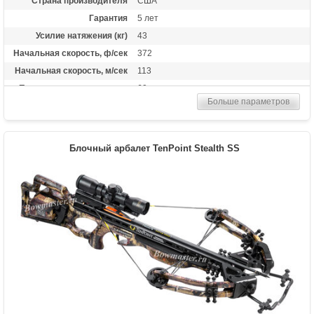
Страна производителя
США
Гарантия
5 лет
Усилие натяжения (кг)
43
Начальная скорость, ф/сек
372
Начальная скорость, м/сек
113
Прицельная дальность, м
60
Больше параметров
Рабочий ход тетивы
15,4 дюймов (39 см)
Размах плечей (см)
44.5
Стандарт стрел (дюймы)
20
Блочный арбалет TenPoint Stealth SS
Длина (см)
95
Комплектация
Оптический прицел - RangeMaster Pro
Scope,Натяжитель - AcuDraw или
AcuDraw 50,Набор малых глушителей,
Кивер для 3-х стрел,Карбоновые стрелы -
6 шт
Масса (кг)
2.95
Назначение
Охота
Особенности
Карбоновая направляющая, защита от
холостого выстрела, автоматический
предохранитель,эргономичный дизайн,
закрепленный предохранитель на
прикладе