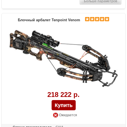
Больше параметров
Рабочий ход тетивы
15,4 дюймов (39 см)
Размах плечей (см)
44.5
Стандарт стрел (дюймы)
20
Блочный арбалет Tenpoint Venom
Длина (см)
95
Комплектация
Оптический прицел TenPoint
RangeMaster Pro,Натяжитель AcuDraw
или AcuDraw 50,Виброгасители
SDS,Быстросъемный кивер на 3 стрелы,6
карбоновых стрел TenPoint Pro V22 с
тренировочными наконечниками 100
гран, Мягкий чехол для переноски в
собранном состоянии,Набор малых
глушителей
Масса (кг)
3.1
Назначение
Охота
Особенности
Карбоновая направляющая, защита от
холостого выстрела, автоматический
218 222 р.
предохранитель,эргономичный дизайн,
закрепленный предохранитель на
прикладе
Ожидается