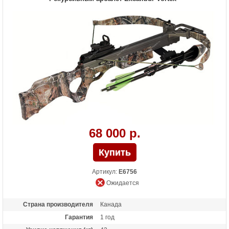
Комплектация
Оптический прицел Vari-Zone 4х, кивер на
4 стрелы, 4 стрелы с наконечниками,
натяжитель, запасные плечи
Масса (кг)
2.86
Назначение
Охота
68 000 р.
Артикул:
E6756
Ожидается
Страна производителя
Канада
Гарантия
1 год