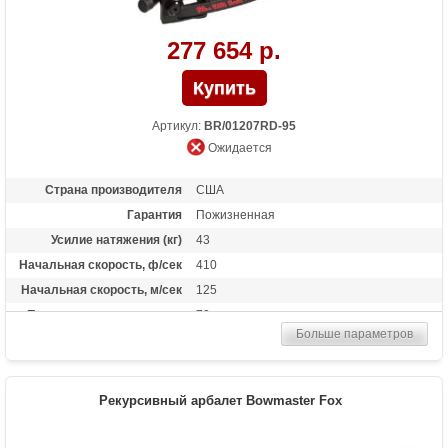
холостого выстрела, автоматический
предохранитель,эргономичный дизайн,
закрепленный предохранитель на
277 654 р.
прикладе
Артикул:
BR/01207RD-95
Ожидается
Страна производителя
США
Гарантия
Пожизненная
Усилие натяжения (кг)
43
Начальная скорость, ф/сек
410
Начальная скорость, м/сек
125
Прицельная дальность, м
70
Больше параметров
Рабочий ход тетивы
17,3 дюймов (44 см)
Размах плечей (см)
43
Длина (см)
105.4
Рекурсивный арбалет Bowmaster Fox
Комплектация
Чехол, прицел, двунога, 3 стрелы в
сборе, встроенный натяжитель, очки,
ДВД инструкция