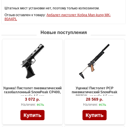
Штатных мест установки нет, поэтому только колхозингом.
Отзыв оставлен к товару:
Арбалет-пистолет Кобра Man-kung MK-
80A4PL
Новые поступления
Уценка! Пистолет пневматический
Уценка! Пистолет PCP
газобаллонный SnowPeak CP400,
пневматический SnowPeak
калибр 4.5 мм
PP750L, калибр 4.5 мм
3 072 р.
28 569 р.
Наличие:
есть
Наличие:
есть