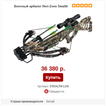
Стандарт стрел (дюймы)
22
Блочный арбалет Hori-Zone Stealth
Длина (см)
88.9
Комплектация
Ручной натяжитель, чехол Mission
Масса (кг)
3
Назначение
Охота
Особенности
Тактический приклад
36 380 р.
Артикул:
STEALTH LUX
Ожидается
Страна производителя
Китай