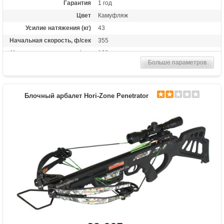
Гарантия
1 год
Цвет
Камуфляж
Усилие натяжения (кг)
43
Начальная скорость, ф/сек
355
Начальная скорость, м/сек
108
Больше параметров
Рабочий ход тетивы
14 дюймов (35,6 см)
Размах плечей (см)
48.3
Стандарт стрел (дюймы)
20
Блочный арбалет Hori-Zone Penetrator
Длина (см)
90
Комплектация
Полная: оптический прицел 4х32, кивер
Shelter, натяжитель Talon, 3 карбоновые
стрелы, воск; "Голый": воск
Масса (кг)
3.6
Назначение
Развлечение, охота
Особенности
Конструкция булл-пап, защита от
холостого выстрела, планка Пикатинни
под направляющей, отбойники для
тетивы