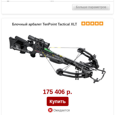
Прицельная дальность, м
60
Больше параметров
Рабочий ход тетивы
13 дюймов (33 см)
Размах плечей (см)
52
Стандарт стрел (дюймы)
20
Блочный арбалет TenPoint Tactical XLT
Длина (см)
98.5
Комплектация
4-кратный оптический прицел
RangeMaster Pro, быстросъемный кивер
на 3 стрелы, 6 карбоновых стрел TenPoint
Pro Elite с тренировочными
наконечниками, мягкий чехол,
механический натяжитель, ограничитель
под левую руку, комплект резиновых
шумовибропоглотителей
Масса (кг)
3.3
Назначение
Охота
Особенности
Механический натяжитель-лебедка,
карбоновая направляющая, защита от
холостого выстрела, автоматический
175 406 р.
предохранитель,эргономичный дизайн,
закрепленный предохранитель на
прикладе
Ожидается