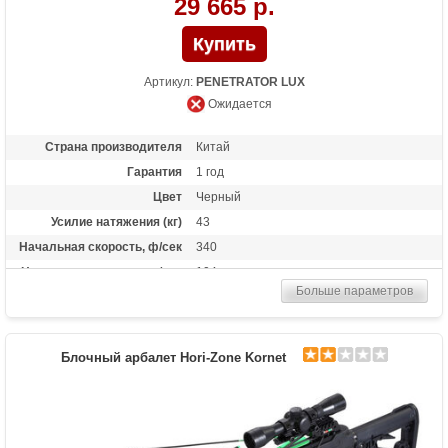
29 665 р.
Артикул:
PENETRATOR LUX
Ожидается
Страна производителя
Китай
Гарантия
1 год
Цвет
Черный
Усилие натяжения (кг)
43
Начальная скорость, ф/сек
340
Начальная скорость, м/сек
104
Больше параметров
Рабочий ход тетивы
14 дюймов (35,6 см)
Размах плечей (см)
48.3
Стандарт стрел (дюймы)
20
Блочный арбалет Hori-Zone Kornet
Длина (см)
90
Комплектация
Полная: оптический прицел 4х32, кивер
Shelter, натяжитель Talon, 3
алюминиевые стрелы, воск; "Голый": воск