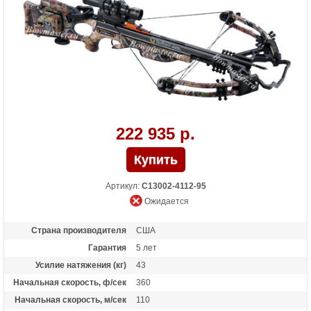
50,Быстросъемный кивер на 3 стрелы,3
карбоновые стрелы TenPoint Pro Elite с
тренировочными наконечниками 100
гран.
Масса (кг)
3.1
Назначение
Охота
Особенности
Защита от холостого выстрела,
автоматический предохранитель
222 935 р.
Артикул:
C13002-4112-95
Ожидается
Страна производителя
США
Гарантия
5 лет
Усилие натяжения (кг)
43
Начальная скорость, ф/сек
360
Начальная скорость, м/сек
110