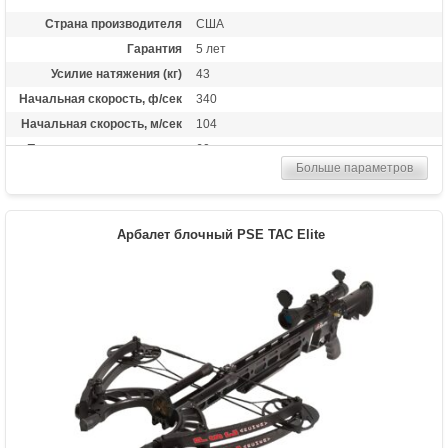
Страна производителя
США
Гарантия
5 лет
Усилие натяжения (кг)
43
Начальная скорость, ф/сек
340
Начальная скорость, м/сек
104
Прицельная дальность, м
60
Больше параметров
Рабочий ход тетивы
12,6 дюймов (32 см)
Размах плечей (см)
44.5
Стандарт стрел (дюймы)
20
Арбалет блочный PSE TAC Elite
Длина (см)
87
Комплектация
Оптический прицел TenPoint 3x32 Pro-
View 2 (с подсветкой сетки),Натяжитель
AcuDraw или AcuDraw
50,Быстросъемный кивер на 3 стрелы,3
карбоновые стрелы TenPoint Pro Elite с
тренировочными наконечниками 100
гран.
Масса (кг)
3.1
Назначение
Охота
Особенности
Карбоновая направляющая, защита от