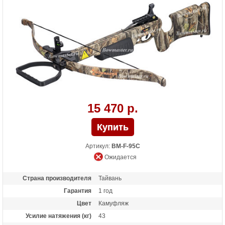
Масса (кг)
4.1
Назначение
Охота
Особенности
Тактический приклад
15 470 р.
Артикул:
BM-F-95C
Ожидается
Страна производителя
Тайвань
Гарантия
1 год
Цвет
Камуфляж
Усилие натяжения (кг)
43