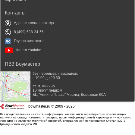
Контакты
Адрес и схема прохода
8 (499) 638-24-56
Группа вконтакте
Канал Youtube
ПВЗ Боумастер
без перерыва и выходных
с 10:00 до 20:30
ст. м. Аннино
10 минут пешком
БЦ "Аннино Плаза"
Москва
,
Дорожная 60А
bowmaster.ru © 2009 - 2026
Вся представленная на сайте информация, касающаяся характеристик, комплектации,
наличия на складе, стоимости товаров, носит информационный характер и ни при каких
условиях не является публичной офертой, определяемой положениями Статьи 437(2)
Гражданского кодекса РФ.