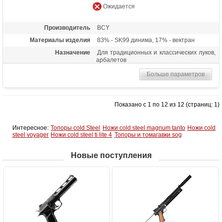
Ожидается
Производитель
BCY
Материалы изделия
83% - SK99 динима, 17% - вектран
Назначение
Для традиционных и классических луков,
арбалетов
Больше параметров
Показано с 1 по 12 из 12 (страниц: 1)
Интересное:
Топоры cold Steel
Ножи cold steel magnum tanto
Ножи cold
steel voyager
Ножи cold steel ti lite 4
Топоры и томагавки sog
Новые поступления