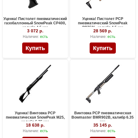
Уценка! Пистолет пневматический
Уценка! Пистолет PCP
газобаллонный SnowPeak CP400,
пневматический SnowPeak
калибр 4.5 мм
PP750L, калибр 4.5 мм
3 072 р.
28 569 р.
Наличие:
есть
Наличие:
есть
Уценка! Винтовка PCP
Винтовка PCP пневматическая
пневматическая SnowPeak M25,
Bowmaster BMR902B, калибр 6.35
калибр 6.35 мм
мм
18 638 р.
35 145 р.
Наличие:
есть
Наличие:
есть