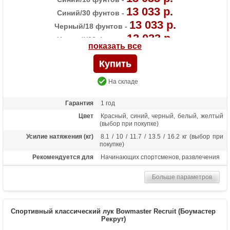
13 033 р.
Синий/30 фунтов -
13 033 р.
Черный/18 фунтов -
13 033 р.
Черный/22 фунта -
показать все
13 033 р.
Черный/30 фунтов -
13 033 р.
Черный/36 фунтов -
На складе
Гарантия
1 год
Цвет
Красный, синий, черный, белый, желтый
(выбор при покупке)
Усилие натяжения (кг)
8.1 / 10 / 11.7 / 13.5 / 16.2 кг (выбор при
покупке)
Рекомендуется для
Начинающих спортсменов, развлечения
Длина (дюймы)
68
Больше параметров
Комплектация
Рукоять, плечи, тетива, 2 полочки, 6
стрел Bowmaster, крага, напалечник,
чехол-сумка, колчан для стрел (текущий
цвет аксессуаров уточните у менеджера)
Спортивный классический лук Bowmaster Recruit (Боумастер
Масса (кг)
1.3
Рекрут)