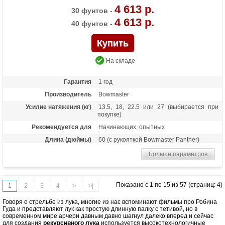
4 613 р.
30 фунтов -
4 613 р.
40 фунтов -
На складе
Гарантия
1 год
Производитель
Bowmaster
Усилие натяжения (кг)
13.5, 18, 22.5 или 27 (выбирается при
покупке)
Рекомендуется для
Начинающих, опытных
Длина (дюймы)
60 (с рукояткой Bowmaster Panther)
Масса (кг)
0,5
Больше параметров
Материалы изделия
Дерево с ламинатом
Показано с 1 по 15 из 57 (страниц: 4)
1
2
3
4
>
>|
Говоря о стрельбе из лука, многие из нас вспоминают фильмы про Робина
Гуда и представляют лук как простую длинную палку с тетивой, но в
современном мире арчери давным давно шагнул далеко вперед и сейчас
для создания
рекурсивного лука
используется высокотехнологичные