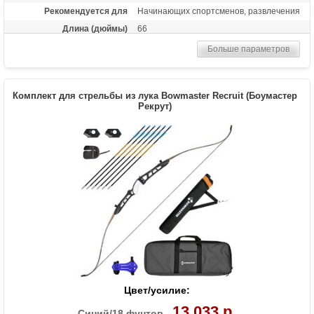
Рекомендуется для
Начинающих спортсменов, развлечения
Длина (дюймы)
66
Комплектация
Рукоять, плечи, тетива, полочка, 6 стрел
Больше параметров
Bowmaster, крага, напалечник, чехол-
сумка, колчан для стрел (текущий цвет
аксессуаров уточните у менеджера)
Комплект для стрельбы из лука Bowmaster Recruit (Боумастер
Масса (кг)
1.3
Рекрут)
Материалы изделия
Рукоятка - алюминий, плечи - дерево с
ламинатом
Назначение
Развлечение, спорт
Особенности
Длина рукояти 23 дюйма
Цвет/усилие:
13 033 р.
Синий/18 фунтов -