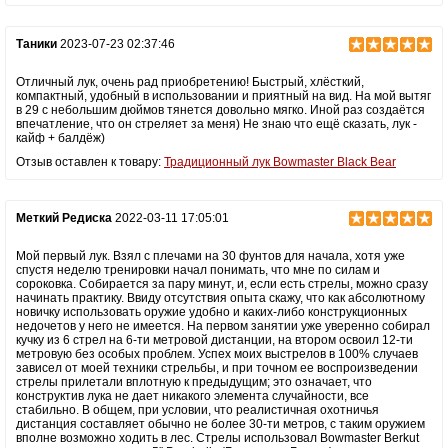
Таники
2023-07-23 02:37:46
Отличный лук, очень рад приобретению! Быстрый, хлёсткий,
компактный, удобный в использовании и приятный на вид. На мой вытяг
в 29 с небольшим дюймов тянется довольно мягко. Иной раз создаётся
впечатление, что он стреляет за меня) Не знаю что ещё сказать, лук -
кайф + балдёж)
Отзыв оставлен к товару:
Традиционный лук Bowmaster Black Bear
Меткий Редиска
2022-03-11 17:05:01
Мой первый лук. Взял с плечами на 30 фунтов для начала, хотя уже
спустя неделю тренировки начал понимать, что мне по силам и
сороковка. Собирается за пару минут, и, если есть стрелы, можно сразу
начинать практику. Ввиду отсутствия опыта скажу, что как абсолютному
новичку использовать оружие удобно и каких-либо конструкционных
недочетов у него не имеется. На первом занятии уже уверенно собирал
кучку из 6 стрел на 6-ти метровой дистанции, на втором освоил 12-ти
метровую без особых проблем. Успех моих выстрелов в 100% случаев
зависел от моей техники стрельбы, и при точном ее воспроизведении
стрелы прилетали вплотную к предыдущим; это означает, что
конструктив лука не дает никакого элемента случайности, все
стабильно. В общем, при условии, что реалистичная охотничья
дистанция составляет обычно не более 30-ти метров, с таким оружием
вполне возможно ходить в лес. Стрелы использовал Bowmaster Berkut