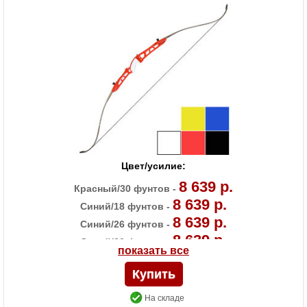
Материалы изделия
Рукоятка - алюминий, плечи - дерево с
ламинатом
Назначение
Развлечение, спорт
Особенности
Длина рукояти 23 дюйма
Цвет/усилие:
8 639 р.
Красный/30 фунтов -
8 639 р.
Синий/18 фунтов -
8 639 р.
Синий/26 фунтов -
8 639 р.
Синий/30 фунтов -
показать все
8 639 р.
Черный/18 фунтов -
8 639 р.
Черный/22 фунта -
8 639 р.
Черный/30 фунтов -
На складе