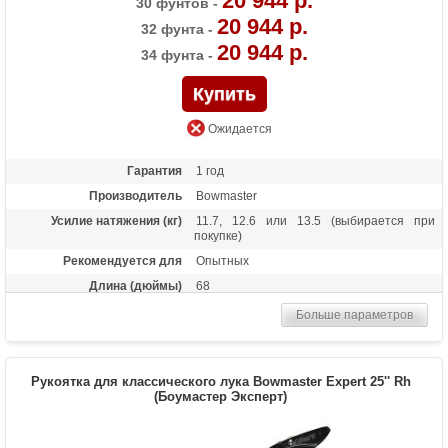
20 944 р.
30 фунтов -
20 944 р.
32 фунта -
20 944 р.
34 фунта -
Ожидается
Гарантия
1 год
Производитель
Bowmaster
Усилие натяжения (кг)
11.7, 12.6 или 13.5 (выбирается при
покупке)
Рекомендуется для
Опытных
Длина (дюймы)
68
Комплектация
Рукоять, плечи, тетива
Больше параметров
Масса (кг)
1,6
Материалы изделия
Рукоятка - алюминий, плечи - foam пена с
ламинатом
Рукоятка для классического лука Bowmaster Expert 25'' Rh
(Боумастер Эксперт)
Назначение
Профессиональный спорт
Особенности
Замки плечей - спортивный стандарт ILF