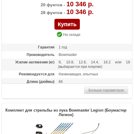
10 346 р.
20 фунтов -
10 346 р.
28 фунтов -
На складе
Гарантия
1 год
Производитель
Bowmaster
Усилие натяжения (кг)
9, 10.8, 12.6, 14.4, 16.2 или 18
(выбирается при покупке)
Рекомендуется для
Начинающих, опытных
Длина (дюймы)
66
Комплектация
Лук, пластиковая полочка, тетива В50,
Больше параметров
шестигранник
Масса (кг)
1,6
Материалы изделия
Рукоятка - алюминий, плечи - дерево с
Комплект для стрельбы из лука Bowmaster Legion (Боумастер
ламинатом
Легион)
Назначение
Развлечение, спорт
Особенности
Замки плечей - спортивный стандарт ILF