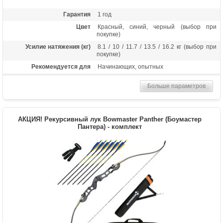
8 639 р.
Черный/36 фунтов -
Гарантия
1 год
Цвет
Красный, синий, черный (выбор при
покупке)
Усилие натяжения (кг)
8.1 / 10 / 11.7 / 13.5 / 16.2 кг (выбор при
покупке)
Рекомендуется для
Начинающих, опытных
Длина (дюймы)
68
Больше параметров
Комплектация
Рукоять, плечи, шестигранники, тетива
Масса (кг)
1.3
Материалы изделия
Рукоятка - алюминий, плечи - дерево с
АКЦИЯ! Рекурсивный лук Bowmaster Panther (Боумастер
ламинатом
Пантера) - комплект
Назначение
Развлечение, спорт
Особенности
Длина рукояти 23 дюйма