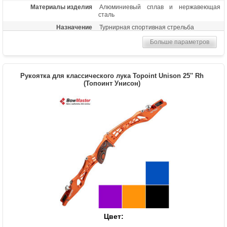
Материалы изделия
Алюминиевый сплав и нержавеющая
сталь
Назначение
Турнирная спортивная стрельба
Особенности
Установочная резьба под прицел, кликер,
Больше параметров
плунжер, стабилизатор, демперы. Замки
плечей ILF типа.
Рукоятка для классического лука Topoint Unison 25'' Rh
(Топоинт Унисон)
Цвет: