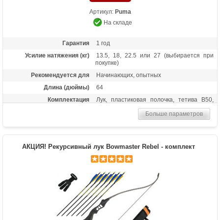
Артикул:
Puma
На складе
Гарантия
1 год
Усилие натяжения (кг)
13.5, 18, 22.5 или 27 (выбирается при
покупке)
Рекомендуется для
Начинающих, опытных
Длина (дюймы)
64
Комплектация
Лук, пластиковая полочка, тетива В50,
шестигранники, чехол для лука, перчатка,
Больше параметров
колчан для стрел, 6 карбоновых стрел
Масса (кг)
1,6
Материалы изделия
Рукоятка - алюминий, плечи - дерево с
АКЦИЯ! Рекурсивный лук Bowmaster Rebel - комплект
ламинатом
Назначение
Развлечение, спорт