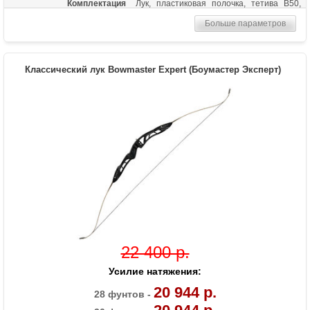
Комплектация
Лук, пластиковая полочка, тетива В50,
шестигранники, чехол для лука, перчатка,
Больше параметров
колчан для стрел, 6 фибергласовых
стрел
Масса (кг)
1,05
Классический лук Bowmaster Expert (Боумастер Эксперт)
Материалы изделия
Рукоятка - алюминий, плечи - дерево с
ламинатом
Назначение
Развлечение, спорт
22 400 р.
Усилие натяжения:
20 944 р.
28 фунтов -