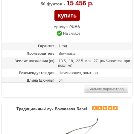
15 456 р.
50 фунтов -
Артикул:
PUMA
На складе
Гарантия
1 год
Производитель
Bowmaster
Усилие натяжения (кг)
13.5, 18, 22.5 или 27 (выбирается при
покупке)
Рекомендуется для
Начинающих, опытных
Длина (дюймы)
64
Комплектация
Лук, пластиковая полочка, тетива В50,
Больше параметров
шестигранники
Масса (кг)
1,6
Материалы изделия
Рукоятка - алюминий, плечи - дерево с
Традиционный лук Bowmaster Rebel
ламинатом
Назначение
Развлечение, спорт