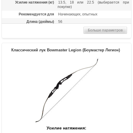
Усилие натяжения (кг)
13.5, 18 или 22.5 (выбирается при
покупке)
Рекомендуется для
Начинающих, опытных
Длина (дюймы)
56
Комплектация
Лук, пластиковая полочка, тетива В50,
Больше параметров
шестигранники
Масса (кг)
1,05
Материалы изделия
Рукоятка - алюминий, плечи - дерево с
Классический лук Bowmaster Legion (Боумастер Легион)
ламинатом
Назначение
Развлечение, спорт
Усилие натяжения: