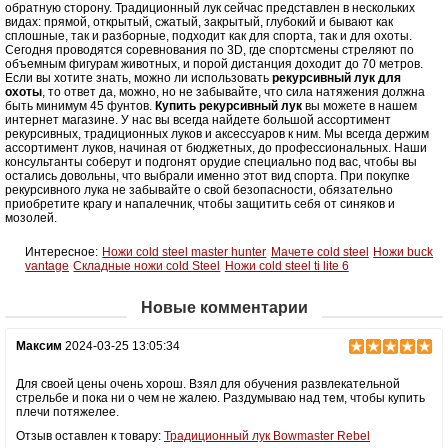
обратную сторону. Традиционный лук сейчас представлен в нескольких
видах: прямой, открытый, сжатый, закрытый, глубокий и бывают как
сплошные, так и разборные, подходит как для спорта, так и для охоты.
Сегодня проводятся соревнования по 3D, где спортсмены стреляют по
объемным фигурам животных, и порой дистанция доходит до 70 метров.
Если вы хотите знать, можно ли использовать
рекурсивный лук для
охоты
, то ответ да, можно, но не забывайте, что сила натяжения должна
быть минимум 45 фунтов.
Купить рекурсивный лук
вы можете в нашем
интернет магазине. У нас вы всегда найдете большой ассортимент
рекурсивных, традиционных луков и аксессуаров к ним. Мы всегда держим
ассортимент луков, начиная от бюджетных, до профессиональных. Наши
консультанты соберут и подгонят орудие специально под вас, чтобы вы
остались довольны, что выбрали именно этот вид спорта. При покупке
рекурсивного лука не забывайте о свой безопасности, обязательно
приобретите крагу и напалечник, чтобы защитить себя от синяков и
мозолей.
Интересное:
Ножи cold steel master hunter
Мачете cold steel
Ножи buck
vantage
Складные ножи cold Steel
Ножи cold steel ti lite 6
Новые комментарии
Максим
2024-03-25 13:05:34
Для своей цены очень хорош. Взял для обучения развлекательной
стрельбе и пока ни о чем не жалею. Раздумываю над тем, чтобы купить
плечи потяжелее.
Отзыв оставлен к товару:
Традиционный лук Bowmaster Rebel