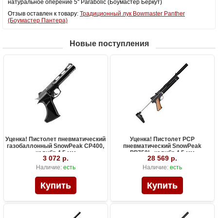
натуральное оперение 5'' Parabolic (Боумастер Беркут)
Отзыв оставлен к товару:
Традиционный лук Bowmaster Panther
(Боумастер Пантера)
Новые поступления
Уценка! Пистолет пневматический
Уценка! Пистолет PCP
газобаллонный SnowPeak CP400,
пневматический SnowPeak
калибр 4.5 мм
PP750L, калибр 4.5 мм
3 072 р.
28 569 р.
Наличие:
есть
Наличие:
есть