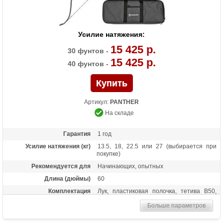
Усилие натяжения:
15 425 р.
30 фунтов -
15 425 р.
40 фунтов -
Артикул:
PANTHER
На складе
Гарантия
1 год
Усилие натяжения (кг)
13.5, 18, 22.5 или 27 (выбирается при
покупке)
Рекомендуется для
Начинающих, опытных
Длина (дюймы)
60
Комплектация
Лук, пластиковая полочка, тетива В50,
шестигранники, чехол для лука, перчатка,
Больше параметров
колчан для стрел, 6 карбоновых стрел
Масса (кг)
1,3