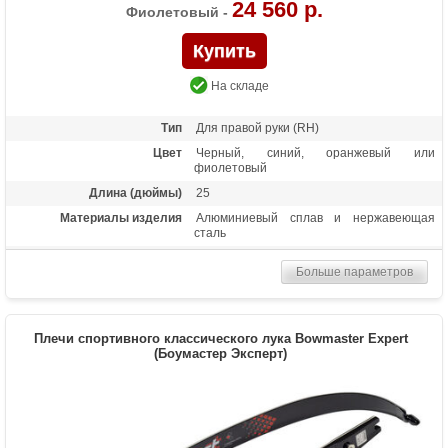
24 560 р.
Фиолетовый -
На складе
Тип
Для правой руки (RH)
Цвет
Черный, синий, оранжевый или
фиолетовый
Длина (дюймы)
25
Материалы изделия
Алюминиевый сплав и нержавеющая
сталь
Назначение
Турнирная спортивная стрельба
Больше параметров
Особенности
Установочная резьба под прицел, кликер,
плунжер, стабилизатор, демперы. Замки
плечей ILF типа.
Плечи спортивного классического лука Bowmaster Expert
(Боумастер Эксперт)