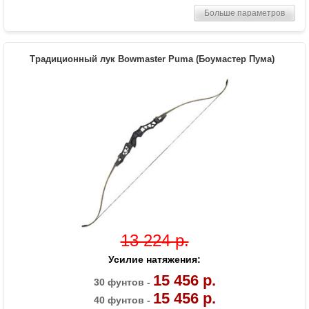
Комплектация
Лук, пластиковая полочка, тетива В50,
Больше параметров
шестигранники
Масса (кг)
1,3
Материалы изделия
Рукоятка - алюминий, плечи - дерево с
Традиционный лук Bowmaster Puma (Боумастер Пума)
ламинатом
Назначение
Развлечение, спорт
13 224 р.
Усилие натяжения:
15 456 р.
30 фунтов -
15 456 р.
40 фунтов -