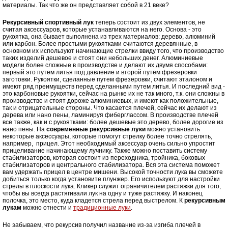
материалы. Так что же он представляет собой в 21 веке?
Рекурсивный спортивный лук
теперь состоит из двух элементов, не
считая аксессуаров, которые устанавливаются на него. Основа - это
рукоятка, она бывает выполнена из трех материалов: дерево, алюминий
или карбон. Более простыми рукоятками считаются деревянные, в
основном их используют начинающие стрелки ввиду того, что производство
таких изделий дешевое и стоят они небольших денег. Алюминиевые
модели более сложные в производстве и делают их двумя способами:
первый это путем литья под давление и второй путем фрезеровки
заготовки. Рукоятки, сделанные путем фрезеровки, считают эталоном и
имеют ряд преимуществ перед сделанными путем литья. И последний вид -
это карбоновые рукоятки, сейчас на рынке их не так много, т.к. они сложны в
производстве и стоят дороже алюминиевых, и имеют как положительные,
так и отрицательные стороны. Что касается плечей, сейчас их делают из
дерева или нано пены, ламинируя фиберглассом. В производстве плечей
все также, как и с рукоятками: более дешевые это дерево, более дорогие из
нано пены. На
современные рекурсивные луки
можно установить
некоторые аксессуары, которые помогут стрелку более точно стрелять,
например, прицел. Этот необходимый аксессуар очень сильно упростит
прицеливание начинающему лучнику. Также можно поставить систему
стабилизаторов, которая состоит из переходника, тройника, боковых
стабилизаторов и центрального стабилизатора. Вся эта система поможет
вам удержать прицел в центре мишени. Высокой точности лука вы сможете
добиться только когда установите плунжер. Его используют для настройки
стрелы в плоскости лука. Кликер служит ограничителем растяжки для того,
чтобы вы всегда растягивали лук на одну и туже растяжку. И наконец
полочка, это место, куда кладется стрела перед выстрелом. К
рекурсивным
лукам
можно отнести и
традиционные луки
.
Не забываем, что рекурсив получил название из-за изгиба плечей в