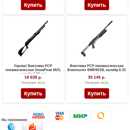
Уценка! Винтовка PCP
Винтовка PCP пневматическая
пневматическая SnowPeak M25,
Bowmaster BMR902B, калибр 6.35
калибр 6.35 мм
мм
18 638 р.
35 145 р.
Наличие:
есть
Наличие:
есть
Мы принимаем: