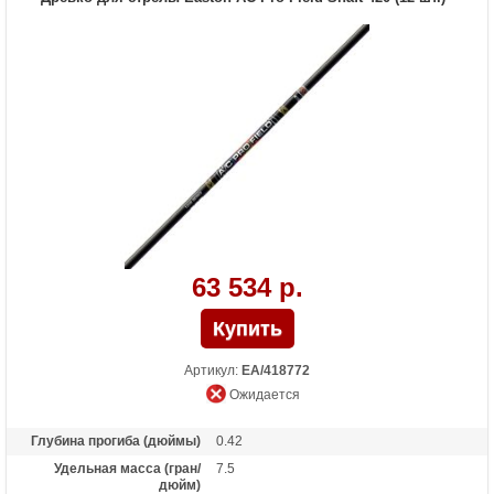
63 534 р.
Артикул:
EA/418772
Ожидается
Глубина прогиба (дюймы)
0.42
Удельная масса (гран/
7.5
дюйм)