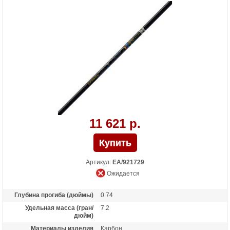
11 621 р.
Артикул:
EA/921729
Ожидается
Глубина прогиба (дюймы)
0.74
Удельная масса (гран/
7.2
дюйм)
Материалы изделия
Карбон