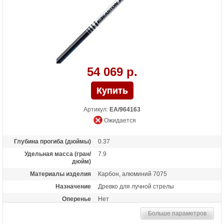
54 069 р.
Артикул:
EA/964163
Ожидается
Глубина прогиба (дюймы)
0.37
Удельная масса (гран/
7.9
дюйм)
Материалы изделия
Карбон, алюминий 7075
Назначение
Древко для лучной стрелы
Оперенье
Нет
Размер
370
Больше параметров