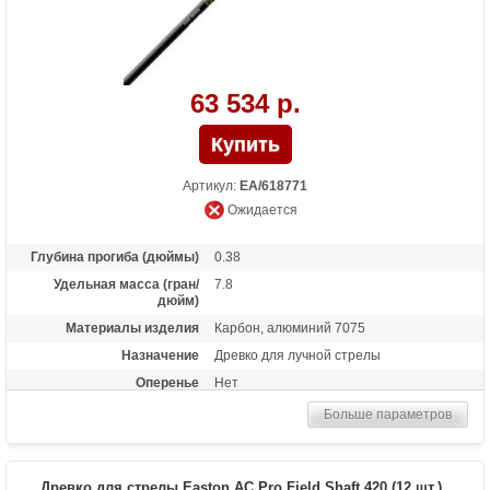
63 534 р.
Артикул:
EA/618771
Ожидается
Глубина прогиба (дюймы)
0.38
Удельная масса (гран/
7.8
дюйм)
Материалы изделия
Карбон, алюминий 7075
Назначение
Древко для лучной стрелы
Оперенье
Нет
Размер
380
Больше параметров
Древко для стрелы Easton AC Pro Field Shaft 420 (12 шт.)