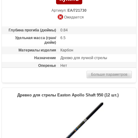
Артикул:
EA/721730
Ожидается
Глубина прогиба (дюймы)
0.84
Удельная масса (гран/
6.5
дюйм)
Материалы изделия
Карбон
Назначение
Древко для лучной стрелы
Оперенье
Нет
Размер
840
Больше параметров
Древко для стрелы Easton Apollo Shaft 950 (12 шт.)