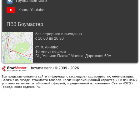
Группа вконтакте
Канал Youtube
ПВЗ Боумастер
без перерыва и выходных
с 10:00 до 20:30
ст. м. Аннино
10 минут пешком
БЦ "Аннино Плаза"
Москва
,
Дорожная 60А
bowmaster.ru © 2009 - 2026
Вся представленная на сайте информация, касающаяся характеристик, комплектации,
наличия на складе, стоимости товаров, носит информационный характер и ни при каких
условиях не является публичной офертой, определяемой положениями Статьи 437(2)
Гражданского кодекса РФ.