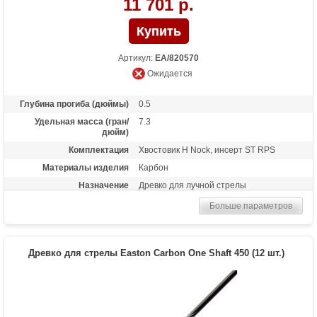
11 701 р.
Артикул:
EA/820570
Ожидается
Глубина прогиба (дюймы)
0.5
Удельная масса (гран/
7.3
дюйм)
Комплектация
Хвостовик H Nock, инсерт ST RPS
Материалы изделия
Карбон
Назначение
Древко для лучной стрелы
Оперенье
Нет
Больше параметров
Размер
500
Древко для стрелы Easton Carbon One Shaft 450 (12 шт.)