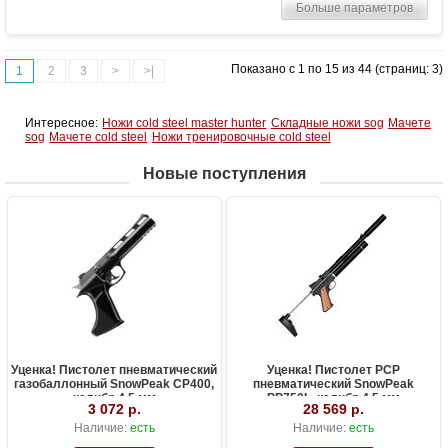
Размер
450
Больше параметров
Показано с 1 по 15 из 44 (страниц: 3)
1
2
3
>
>|
Интересное:
Ножи cold steel master hunter
Складные ножи sog
Мачете
sog
Мачете cold steel
Ножи тренировочные cold steel
Новые поступления
Уценка! Пистолет пневматический
Уценка! Пистолет PCP
газобаллонный SnowPeak CP400,
пневматический SnowPeak
калибр 4.5 мм
PP750L, калибр 4.5 мм
3 072 р.
28 569 р.
Наличие:
есть
Наличие:
есть