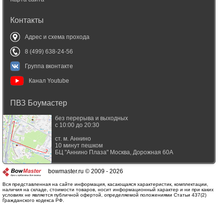
Контакты
Адрес и схема прохода
8 (499) 638-24-56
Группа вконтакте
Канал Youtube
ПВЗ Боумастер
без перерыва и выходных
с 10:00 до 20:30
ст. м. Аннино
10 минут пешком
БЦ "Аннино Плаза"
Москва
,
Дорожная 60А
bowmaster.ru © 2009 - 2026
Вся представленная на сайте информация, касающаяся характеристик, комплектации,
наличия на складе, стоимости товаров, носит информационный характер и ни при каких
условиях не является публичной офертой, определяемой положениями Статьи 437(2)
Гражданского кодекса РФ.