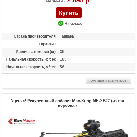
2 895 р.
Черный -
На складе
Страна производителя
Тайвань
Гарантия
Усилие натяжения (кг)
36
Начальная скорость, ф/сек
185
Начальная скорость, м/сек
56
Прицельная дальность, м
25
Больше параметров
Размах плечей (см)
17.3
Стандарт стрел (дюймы)
6.5
Длина (см)
56
Уценка! Рекурсивный арбалет Man-Kung MK-XB27 (мятая
Комплектация
коробка )
3 алюминиевые стрелы
Масса (кг)
0.9
Назначение
Развлечение
Особенности
Пластиковая рукоять, Фиберглассовые
плечи,планка под прицел