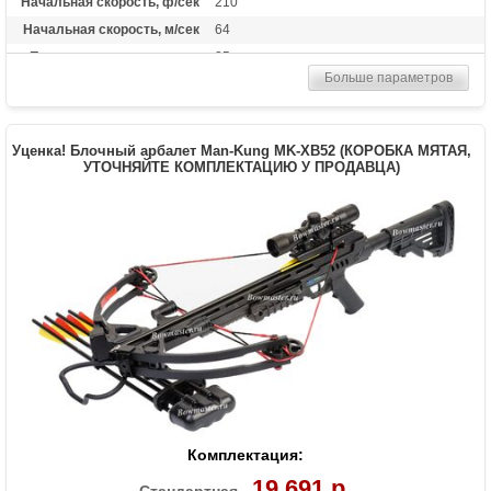
Начальная скорость, ф/сек
210
Начальная скорость, м/сек
64
Прицельная дальность, м
25
Больше параметров
Рабочий ход тетивы
10,2 дюймов (26 см)
Стандарт стрел (дюймы)
14
Длина (см)
86.4
Уценка! Блочный арбалет Man-Kung MK-XB52 (КОРОБКА МЯТАЯ,
УТОЧНЯЙТЕ КОМПЛЕКТАЦИЮ У ПРОДАВЦА)
Комплектация
2 алюминиевые стрелы, картонная
мишень, открытый прицел
Масса (кг)
2.43
Назначение
Развлечение
Особенности
приклад дерево, цевье алюминиевый
сплав, замок сталь
Комплектация:
19 691 р.