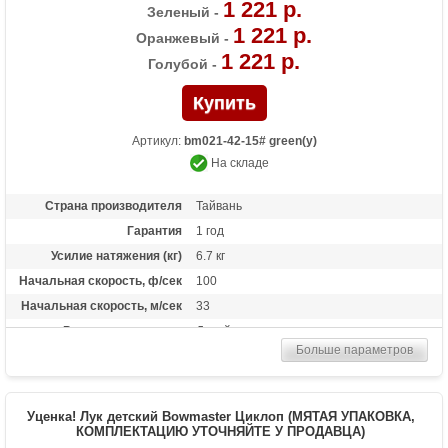
1 221 р.
Зеленый -
1 221 р.
Оранжевый -
1 221 р.
Голубой -
Артикул:
bm021-42-15# green(у)
На складе
Страна производителя
Тайвань
Гарантия
1 год
Усилие натяжения (кг)
6.7 кг
Начальная скорость, ф/сек
100
Начальная скорость, м/сек
33
Рекомендуется для
Детей
Больше параметров
Длина растяжки
55-60 см
Комплектация
Две фиберглассовые стрелы 28, крага,
напальчник
Уценка! Лук детский Bowmaster Циклоп (МЯТАЯ УПАКОВКА,
Масса (кг)
0.5 кг
КОМПЛЕКТАЦИЮ УТОЧНЯЙТЕ У ПРОДАВЦА)
Назначение
Развлечение