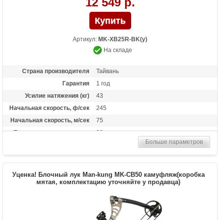
12 549 р.
Артикул:
MK-XB25R-BK(у)
На складе
Страна производителя
Тайвань
Гарантия
1 год
Усилие натяжения (кг)
43
Начальная скорость, ф/сек
245
Начальная скорость, м/сек
75
Прицельная дальность, м
30
Больше параметров
Стандарт стрел (дюймы)
16
Комплектация
4 алюминиевые стрелы 16 дюймов, воск
для тетивы, кивер на 4 стрелы,
коллиматорный прицел Red Dot
Уценка! Блочный лук Man-kung MK-CB50 камуфляж(коробка
мятая, комплектацию уточняйте у продавца)
Масса (кг)
2.75 снаряженный, 2.1 без аксессуаров
Назначение
Развлечение, охота
Особенности
Тип конструкции:булл-пап, защита от
холостого выстрела, телескопический