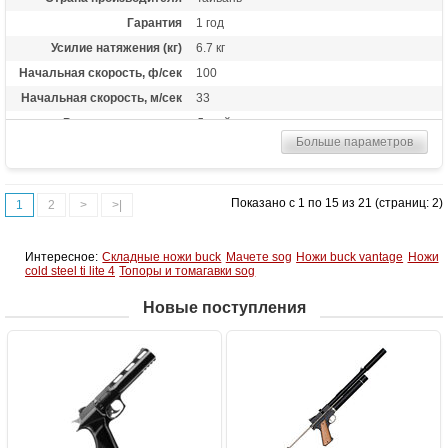
Гарантия
1 год
Усилие натяжения (кг)
6.7 кг
Начальная скорость, ф/сек
100
Начальная скорость, м/сек
33
Рекомендуется для
Детей
Больше параметров
Длина растяжки
55-60 см
Комплектация
Две фиберглассовые стрелы 28, крага,
напальчник
Показано с 1 по 15 из 21 (страниц: 2)
1
2
>
>|
Масса (кг)
0.5 кг
Назначение
Развлечение
Интересное:
Складные ножи buck
Мачете sog
Ножи buck vantage
Ножи
Особенности
Подходит для детей от 5 лет
cold steel ti lite 4
Топоры и томагавки sog
Новые поступления