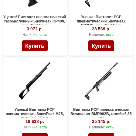
Уценка! Пистолет пневматический
Уценка! Пистолет PCP
газобаллонный SnowPeak CP400,
пневматический SnowPeak
калибр 4.5 мм
PP750L, калибр 4.5 мм
3 072 р.
28 569 р.
Наличие:
есть
Наличие:
есть
Уценка! Винтовка PCP
Винтовка PCP пневматическая
пневматическая SnowPeak M25,
Bowmaster BMR902B, калибр 6.35
калибр 6.35 мм
мм
18 638 р.
35 145 р.
Наличие:
есть
Наличие:
есть