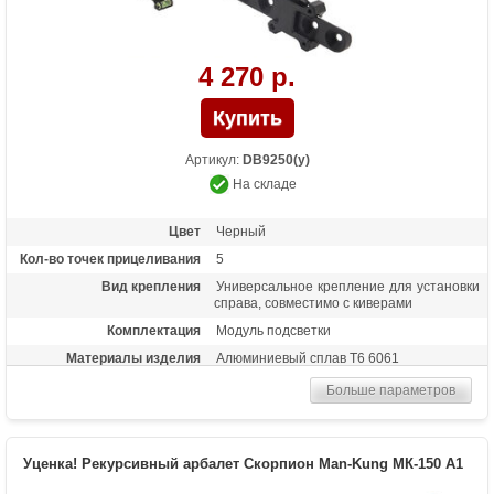
4 270 р.
Артикул:
DB9250(у)
На складе
Цвет
Черный
Кол-во точек прицеливания
5
Вид крепления
Универсальное крепление для установки
справа, совместимо с киверами
Комплектация
Модуль подсветки
Материалы изделия
Алюминиевый сплав Т6 6061
Особенности
Яркие удлиненные метки из оптоволокна
Больше параметров
толщиной 0.019 дюйма, пузырьковый и
3D уровень Retina Lock, регулировка по 3
осям (горизонт и вертикаль
микрорегулировки, ближе-дальше
Уценка! Рекурсивный арбалет Скорпион Man-Kung МК-150 А1
слайдер), настройка без использования
инструментов