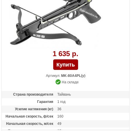
Масса (кг)
4,2 снаряженный, 3,4 без аксессуаров
Назначение
Развлечение, охота
Особенности
Тип конструкции: булл-пап,
Телескопический приклад, защита от
холостого выстрела, автоматический
предохранитель.
1 635 р.
Артикул:
MK-80A4PL(у)
На складе
Страна производителя
Тайвань
Гарантия
1 год
Усилие натяжения (кг)
36
Начальная скорость, ф/сек
160
Начальная скорость, м/сек
49