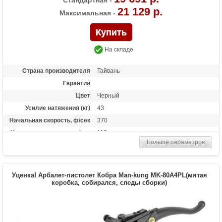
Стандартная -
21 129 р.
Максимальная -
На складе
Страна производителя
Тайвань
Гарантия
Цвет
Черный
Усилие натяжения (кг)
43
Начальная скорость, ф/сек
370
Начальная скорость, м/сек
113
Больше параметров
Прицельная дальность, м
40
Рабочий ход тетивы
13,8 дюймов (35 см)
Стандарт стрел (дюймы)
20
Уценка! Арбалет-пистолет Кобра Man-kung MK-80A4PL(мятая
Комплектация макс.
коробка, собирался, следы сборки)
Оптический прицел 4х32, ремень, кивер
для 4-х стрел, 4 алюминиевые стрелы,
ручной натяжитель, воск для тетивы
Комплектация стандарт.
Оптический прицел 4х32, 4 алюминиевые
стрелы, воск для тетивы