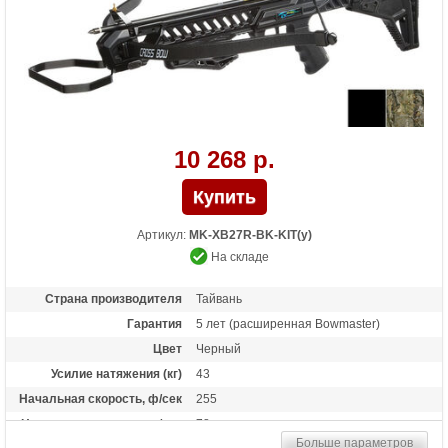
10 268 р.
Артикул:
MK-XB27R-BK-KIT(у)
На складе
Страна производителя
Тайвань
Гарантия
5 лет (расширенная Bowmaster)
Цвет
Черный
Усилие натяжения (кг)
43
Начальная скорость, ф/сек
255
Начальная скорость, м/сек
78
Больше параметров