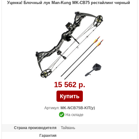
Уценка! Блочный лук Man-Kung MK-CB75 рестайлинг черный
Длина (см)
86.4
Комплектация
2 алюминиевые стрелы, картонная
мишень
Масса (кг)
2.43
Назначение
Развлечение
Особенности
приклад - черный пластик, цвет-черный,
замок - сталь
15 562 р.
Артикул:
MK-NCB75B-KIT(у)
На складе
Страна производителя
Тайвань
Гарантия