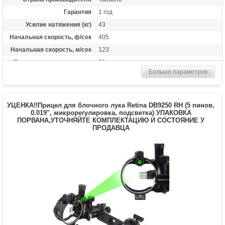
Гарантия
1 год
Усилие натяжения (кг)
43
Начальная скорость, ф/сек
405
Начальная скорость, м/сек
123
Прицельная дальность, м
50
Больше параметров
Рабочий ход тетивы
14.5 дюймов (36,8 см)
Размах плечей (см)
40
Стандарт стрел (дюймы)
20 дюймов
УЦЕНКА!!Прицел для блочного лука Retina DB9250 RH (5 пинов,
Усилие натяжения ориг.,
0.019", микрорегулировка, подсветка) УПАКОВКА
200
ПОРВАНА,УТОЧНЯЙТЕ КОМПЛЕКТАЦИЮ И СОСТОЯНИЕ У
фунтов
ПРОДАВЦА
Комплектация
Воск, кивер на 4 стрелы, оптический
прицел 4*32, ремень, 4 карбоновые
стрелы 20 дюймов, ручной натяжитель,
ремень
Масса (кг)
4,2 снаряженный, 3,4 без аксессуаров
Назначение
Развлечение, охота
Особенности
Конструкция булл-пап, очень легкий,
автоматический предохранитель, защита
от холостого выстрела, регулируемый
приклад и щечка, виброгасители