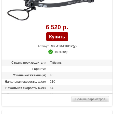
6 520 р.
Артикул:
MK-150A1PBR(у)
На складе
Страна производителя
Тайвань
Гарантия
Усилие натяжения (кг)
43
Начальная скорость, ф/сек
210
Начальная скорость, м/сек
64
Прицельная дальность, м
25
Больше параметров
Рабочий ход тетивы
10,3 дюймов (26 см)
Размах плечей (см)
68
Стандарт стрел (дюймы)
14