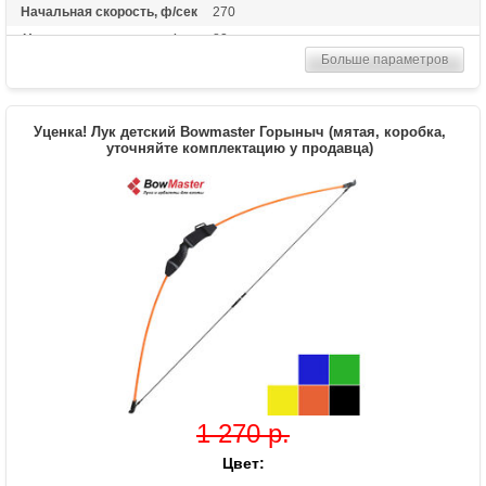
Начальная скорость, ф/сек
270
Начальная скорость, м/сек
82
Больше параметров
Рекомендуется для
Начинающих
Сброс усилия (%)
60%
Высота базы (дюймы)
6.5
Уценка! Лук детский Bowmaster Горыныч (мятая, коробка,
Расстояние между осями
уточняйте комплектацию у продавца)
28 дюймов
Комплектация макс.
3-x пиновый прицел, полочка, релиз, пип-
сайт, воск, две алюминиевые стрелы
Комплектация стандарт.
Пластиковая полочка, простой 1-
пиновый прицел
Назначение
Развлечение, спорт
Особенности
Регулировка от 30 до 55 фунтов
1 270 р.
Цвет: