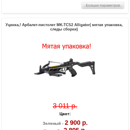
Прицельная дальность, м
25
Больше параметров
Размах плечей (см)
17.3
Стандарт стрел (дюймы)
6.5
Длина (см)
50.8
Уценка,! Арбалет-пистолет MK-TCS2 Alligator( мятая упаковка,
Комплектация
следы сборки)
3 алюминиевые стрелы
Масса (кг)
0.9
Назначение
Развлечение
Особенности
Пластиковая рукоять, Фиберглассовые
плечи,планка под прицел;ласточкин
хвост;
3 011 р.
Цвет:
2 900 р.
Зеленый -