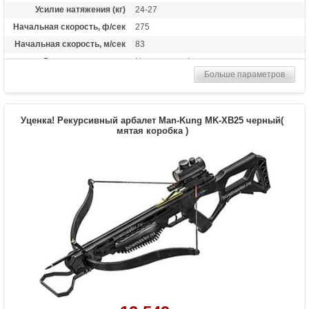
Усилие натяжения (кг)
24-27
Начальная скорость, ф/сек
275
Начальная скорость, м/сек
83
Рекомендуется для
Начинающих/опытных
Больше параметров
Сброс усилия (%)
75-80
Длина растяжки
от 25 до 31 дюймов
Высота базы (дюймы)
7.5
Уценка! Рекурсивный арбалет Man-Kung MK-XB25 черный(
Расстояние между осями
мятая коробка )
31 дюйм
Комплектация макс.
Охотничий прицел с 3 пинами, полочка
вискер, релиз, воск, пип-сайт, петелька, 2
алюминиевые стрелы
Комплектация мин.
Только лук
Масса (кг)
1.8
Назначение
Развлечение, охота