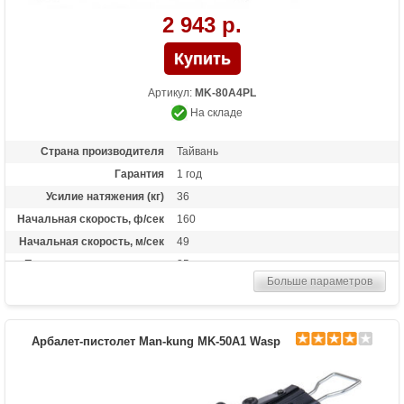
2 943 р.
Артикул:
MK-80A4PL
На складе
Страна производителя
Тайвань
Гарантия
1 год
Усилие натяжения (кг)
36
Начальная скорость, ф/сек
160
Начальная скорость, м/сек
49
Прицельная дальность, м
25
Больше параметров
Размах плечей (см)
17.3
Стандарт стрел (дюймы)
6.5
Длина (см)
50.8
Арбалет-пистолет Man-kung MK-50A1 Wasp
Комплектация
3 алюминиевые стрелы
Масса (кг)
0.9
Назначение
Развлечение