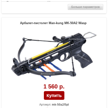
Прицельная дальность, м
20
Больше параметров
Рабочий ход тетивы
12,7 дюймов (32,3 см)
Размах плечей (см)
42
Стандарт стрел (дюймы)
6.5
Арбалет-пистолет Man-kung MK-50A2 Wasp
Комплектация
5 пластиковых стрел
Масса (кг)
0.6
Назначение
Развлечение
Особенности
металлические плечи, алюминиевая
рукоять, планка под прицел;ласточкин
хвост;
1 560 р.
Артикул:
mk-50a2/5pl