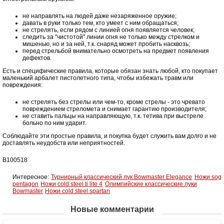
не направлять на людей даже незаряженное оружие;
давать в руки только тем, кто умеет с ним обращаться;
не стрелять, если рядом с линией огня появляется человек;
следить за "чистотой" линии огня не только между стрелком и
мишенью, но и за ней, т.к. снаряд может пробить насквозь;
перед стрельбой внимательно осмотреть на предмет появления
дефектов.
Есть и специфические правила, которые обязан знать любой, кто покупает
маленький арбалет пистолетного типа, чтобы избежать травм или
повреждения:
не стрелять без стрелы или чем-то, кроме стрелы - это чревато
повреждением стреломета и снимает гарантию производителя;
не ставить пальцы на направляющую, т.к. тетива при выстреле
больно по ним ударит.
Соблюдайте эти простые правила, и покупка будет служить вам долго и не
доставлять неудобств или неприятностей.
В100518
Интересное:
Турнирный классический лук Bowmaster Elegance
Ножи sog
pentagon
Ножи cold steel ti lite 4
Олимпийские классические луки
Bowmaster
Ножи cold steel spartan
Новые комментарии