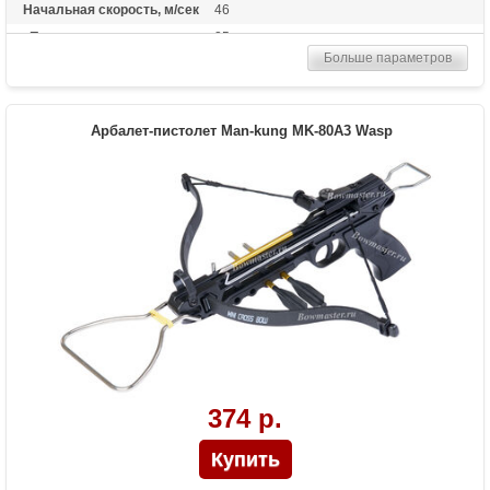
Начальная скорость, м/сек
46
Прицельная дальность, м
25
Больше параметров
Рабочий ход тетивы
12,7 дюймов (32,3 см)
Размах плечей (см)
42
Стандарт стрел (дюймы)
6.5
Арбалет-пистолет Man-kung MK-80A3 Wasp
Комплектация
3 алюминиевые стрелы, стремя
Масса (кг)
0.65
Назначение
Развлечение
Особенности
пластиковая рукоять, фиберглассовые
плечи, стремя
374 р.