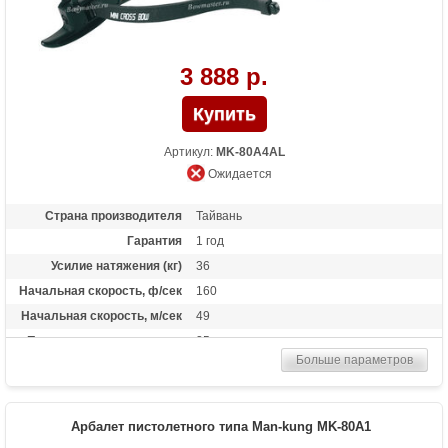
3 888 р.
Артикул:
MK-80A4AL
Ожидается
Страна производителя
Тайвань
Гарантия
1 год
Усилие натяжения (кг)
36
Начальная скорость, ф/сек
160
Начальная скорость, м/сек
49
Прицельная дальность, м
25
Больше параметров
Размах плечей (см)
17.3
Стандарт стрел (дюймы)
6.5
Длина (см)
50.8
Арбалет пистолетного типа Man-kung MK-80A1
Комплектация
3 алюминиевые стрелы