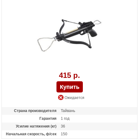
Масса (кг)
0.9
Назначение
Развлечение
Особенности
алюминиевая рукоять, фиберглассовые
плечи, Планка под прицел;ласточкин
хвост
415 р.
Ожидается
Страна производителя
Тайвань
Гарантия
1 год
Усилие натяжения (кг)
36
Начальная скорость, ф/сек
150