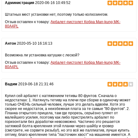
Администрация
2020-06-16 10:49:52
Штатных мест установки нет, поэтому только колхозингом.
Отзыв оставлен к товару:
Арбалет-пистолет Кобра Man-kung MK-
80A4PL
Антон
2020-05-10 16:16:13
Возможна ли установка катушки с леской?
Отзыв оставлен к товару:
Арбалет-пистолет Кобра Man-kung MK-
80A4PL
Вадим
2019-06-18 21:31:46
Купил сей арбалет с натяжением тетивы 80 фунтов. Сначала о
недостатках: 1. Натянуть тетиву на плечи при сборке в одиночку может
только ОЧЕНЬ сильный человек, лучше это делать вдвоём. Хотя это
скорее не недостаток, а неизбежная плата за те самые "80 фунтов". 2.
Планка открытого прицела, там где прорезь, серьёзно гуляет от
малейшего усилия, поэтому как либо пристрелять арбалет по
горизонтали без доработки невозможно. Частично это решается
затяжкой болта крепления этой планки через шайбу и гровер
(смотрите, не сорвите резьбу!), но это всё же паллиатив, лучше купить
оптику, благо крепление типа "ласточкин хвост" на машинке имеется. А