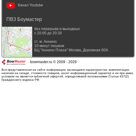
Канал Youtube
ПВЗ Боумастер
без перерыва и выходных
с 10:00 до 20:30
ст. м. Аннино
10 минут пешком
БЦ "Аннино Плаза"
Москва
,
Дорожная 60А
bowmaster.ru © 2009 - 2026
Вся представленная на сайте информация, касающаяся характеристик, комплектации,
наличия на складе, стоимости товаров, носит информационный характер и ни при каких
условиях не является публичной офертой, определяемой положениями Статьи 437(2)
Гражданского кодекса РФ.