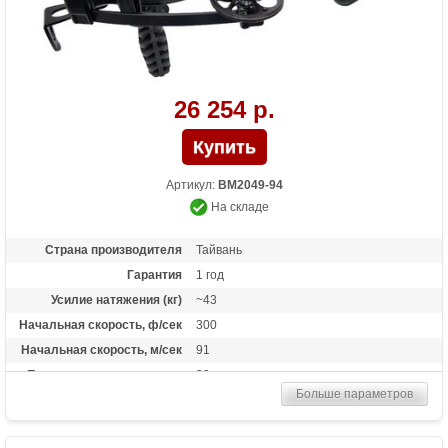
26 254 р.
Артикул:
BM2049-94
На складе
Страна производителя
Тайвань
Гарантия
1 год
Усилие натяжения (кг)
~43
Начальная скорость, ф/сек
300
Начальная скорость, м/сек
91
Прицельная дальность, м
30
Больше параметров
Рабочий ход тетивы
6,5 дюймов (16,5 см)
Размах плечей (см)
21,5