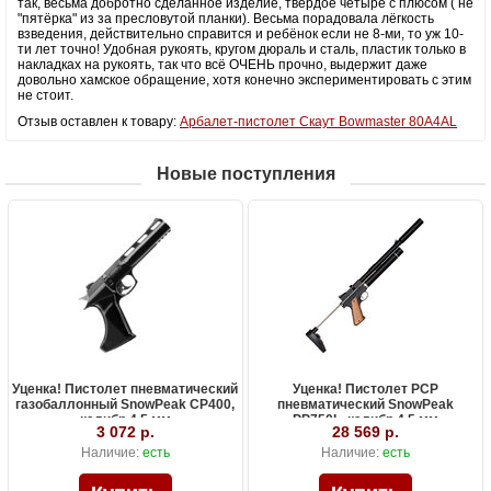
так, весьма добротно сделанное изделие, твёрдое четыре с плюсом ( не
"пятёрка" из за пресловутой планки). Весьма порадовала лёгкость
взведения, действительно справится и ребёнок если не 8-ми, то уж 10-
ти лет точно! Удобная рукоять, кругом дюраль и сталь, пластик только в
накладках на рукоять, так что всё ОЧЕНЬ прочно, выдержит даже
довольно хамское обращение, хотя конечно экспериментировать с этим
не стоит.
Отзыв оставлен к товару:
Арбалет-пистолет Скаут Bowmaster 80A4AL
Новые поступления
Уценка! Пистолет пневматический
Уценка! Пистолет PCP
газобаллонный SnowPeak CP400,
пневматический SnowPeak
калибр 4.5 мм
PP750L, калибр 4.5 мм
3 072 р.
28 569 р.
Наличие:
есть
Наличие:
есть