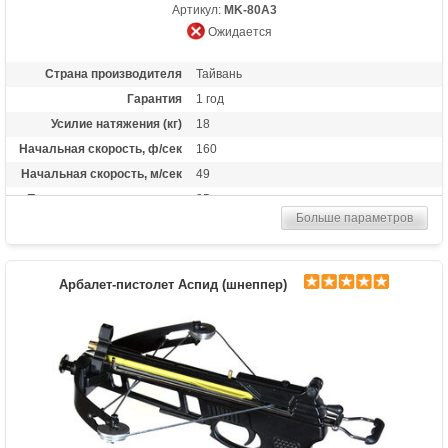
Артикул:
MK-80A3
Ожидается
Страна производителя
Тайвань
Гарантия
1 год
Усилие натяжения (кг)
18
Начальная скорость, ф/сек
160
Начальная скорость, м/сек
49
Прицельная дальность, м
25
Больше параметров
Рабочий ход тетивы
12,7 дюймов (32,3 см)
Размах плечей (см)
42
Стандарт стрел (дюймы)
6.5
Арбалет-пистолет Аспид (шнеппер)
Комплектация
3 алюминиевые стрелы, стремя
Масса (кг)
0.73
Назначение
Развлечение
Особенности
алюминиевая рукоять, фиберглассовые
плечи, стремя