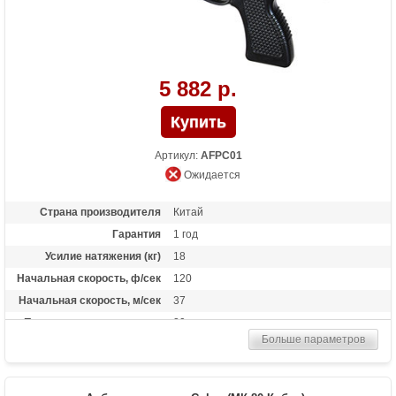
5 882 р.
Артикул:
AFPC01
Ожидается
Страна производителя
Китай
Гарантия
1 год
Усилие натяжения (кг)
18
Начальная скорость, ф/сек
120
Начальная скорость, м/сек
37
Прицельная дальность, м
20
Больше параметров
Размах плечей (см)
30
Стандарт стрел (дюймы)
6
Длина (см)
30