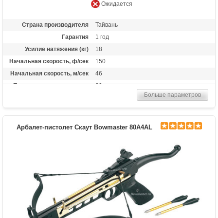
Ожидается
Страна производителя
Тайвань
Гарантия
1 год
Усилие натяжения (кг)
18
Начальная скорость, ф/сек
150
Начальная скорость, м/сек
46
Прицельная дальность, м
20
Больше параметров
Рабочий ход тетивы
12,7 дюймов (32,3 см)
Размах плечей (см)
42
Стандарт стрел (дюймы)
6.5
Арбалет-пистолет Скаут Bowmaster 80A4AL
Комплектация
5 пластиковых стрел
Масса (кг)
0.6
Назначение
Развлечение
Особенности
металлические плечи, алюминиевая
рукоять, планка под прицел;ласточкин
хвост;