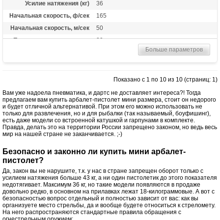
Усилие натяжения (кг)
36
Начальная скорость, ф/сек
165
Начальная скорость, м/сек
50
Прицельная дальность, м
20
Больше параметров
Рабочий ход тетивы
14 дюймов (35,6 см)
Масса (кг)
0.9
Назначение
Развлечение
Показано с 1 по 10 из 10 (страниц: 1)
Вам уже надоела пневматика, и дартс не доставляет интереса?! Тогда
предлагаем вам купить арбалет-пистолет мини размера, стоит он недорого
и будет отличной альтернативой. При этом его можно использовать не
только для развлечения, но и для рыбалки (так называемый, боуфишинг),
есть даже модели со встроенной катушкой и гарпунами в комплекте.
Правда, делать это на территории России запрещено законом, но ведь весь
мир на нашей стране не заканчивается. ;-)
Безопасно и законно ли купить мини арбалет-
пистолет?
Да, закон вы не нарушите, т.к. у нас в стране запрещен оборот только с
усилием натяжения больше 43 кг, а ни один пистолетик до этого показателя
недотягивает. Максимум 36 кг, но такие модели появляются в продаже
довольно редко, в основном на прилавках лежат 18-килограммовые. А вот с
безопасностью вопрос отдельный и полностью зависит от вас: как вы
организуете место стрельбы, да и вообще будете относиться к стреломету.
На него распространяются стандартные правила обращения с
огнестрельным оружием: