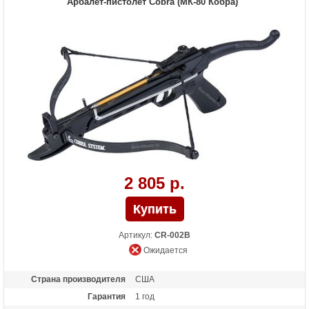
Арбалет-пистолет Cobra (МК-80 Кобра)
Комплектация
2 пластиковых дротика, 2 пластиковых
гарпуна, 2 безинерционные катушки, 30
шариков (калибр 6 мм), чехол
Масса (кг)
0.9
Назначение
Развлечение
Особенности
Стреляет шариками, катушка крепится
на передний винт к арбалету
2 805 р.
Артикул:
CR-002B
Ожидается
Страна производителя
США
Гарантия
1 год