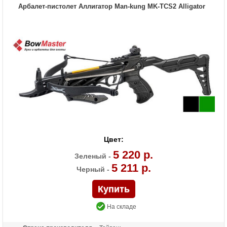
Стандарт стрел (дюймы)
11 дюймов
Арбалет-пистолет Аллигатор Man-kung MK-TCS2 Alligator
Усилие натяжения ориг.,
200
фунтов
Комплектация
3 стрелы 11 дюймов
Масса (кг)
1,15
Назначение
Развлечение, охота
Цвет:
5 220 р.
Зеленый -
5 211 р.
Черный -
На складе