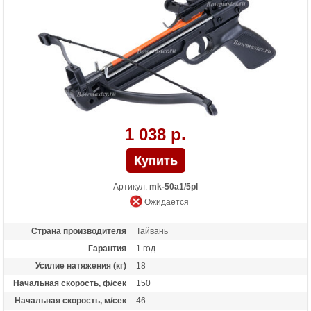
Особенности
Пластиковая рукоять, Фиберглассовые
плечи,планка под прицел;ласточкин
хвост;
1 038 р.
Артикул:
mk-50a1/5pl
Ожидается
Страна производителя
Тайвань
Гарантия
1 год
Усилие натяжения (кг)
18
Начальная скорость, ф/сек
150
Начальная скорость, м/сек
46