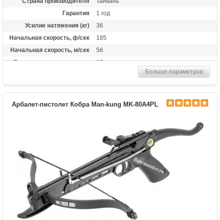
Страна производителя
Тайвань
Гарантия
1 год
Усилие натяжения (кг)
36
Начальная скорость, ф/сек
185
Начальная скорость, м/сек
56
Прицельная дальность, м
25
Больше параметров
Размах плечей (см)
17.3
Стандарт стрел (дюймы)
6.5
Длина (см)
56
Арбалет-пистолет Кобра Man-kung MK-80A4PL
Комплектация
3 алюминиевые стрелы
Масса (кг)
0.9
Назначение
Развлечение
Особенности
Пластиковая рукоять, Фиберглассовые
плечи,планка под прицел