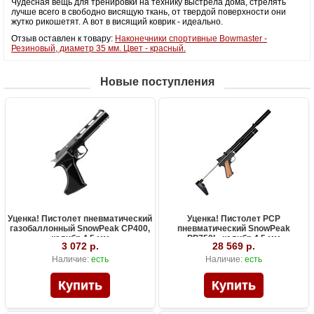
Чудесная вещь для тренировки на технику выстрела дома, стрелять
лучше всего в свободно висящую ткань, от твердой поверхности они
жутко рикошетят. А вот в висящий коврик - идеально.
Отзыв оставлен к товару:
Наконечники спортивные Bowmaster -
Резиновый, диаметр 35 мм. Цвет - красный.
Новые поступления
Уценка! Пистолет пневматический
Уценка! Пистолет PCP
газобаллонный SnowPeak CP400,
пневматический SnowPeak
калибр 4.5 мм
PP750L, калибр 4.5 мм
3 072 р.
28 569 р.
Наличие:
есть
Наличие:
есть