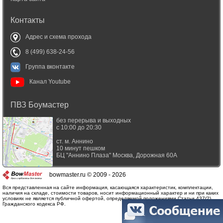
Контакты
Адрес и схема прохода
8 (499) 638-24-56
Группа вконтакте
Канал Youtube
ПВЗ Боумастер
без перерыва и выходных
с 10:00 до 20:30
ст. м. Аннино
10 минут пешком
БЦ "Аннино Плаза"
Москва
,
Дорожная 60А
bowmaster.ru © 2009 - 2026
Вся представленная на сайте информация, касающаяся характеристик, комплектации,
наличия на складе, стоимости товаров, носит информационный характер и ни при каких
условиях не является публичной офертой, определяемой положениями Статьи 437(2)
Гражданского кодекса РФ.