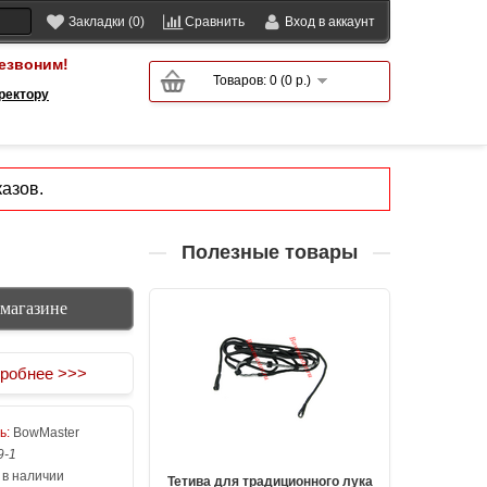
Закладки (0)
Сравнить
Вход в аккаунт
езвоним!
Товаров: 0 (0 р.)
ректору
азов.
Полезные товары
-магазине
робнее >>>
ь:
BowMaster
9-1
 в наличии
Тетива для традиционного лука