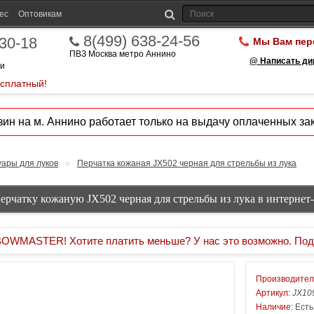
ес
Оптовикам
8(499) 638-24-56
-30-18
Мы Вам пер
ПВЗ Москва метро Аннино
@ Написать ди
ии
есплатный!
ин на м. Аннино работает только на выдачу оплаченных зак
уары для луков
»
Перчатка кожаная JX502 черная для стрельбы из лука
ерчатку кожаную JX502 черная для стрельбы из лука в интернет
MASTER! Хотите платить меньше? У нас это возможно. Под
Производител
Артикул:
JX10
Наличие:
Есть