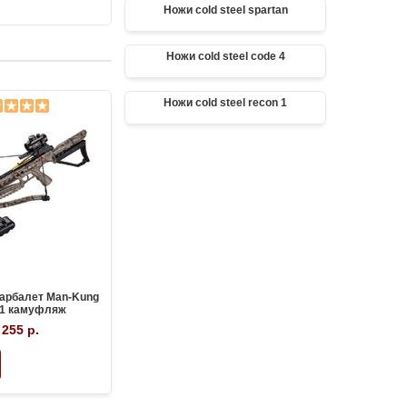
Ножи cold steel spartan
Ножи cold steel code 4
Ножи cold steel recon 1
арбалет Man-Kung
Блочный арбалет Man-Kung MK-
Блочны
1 камуфляж
XB52 черный
М
 255 р.
37 522 р.
35 443 р.