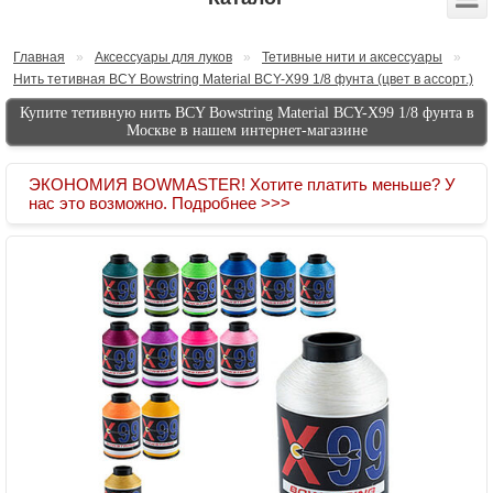
Главная
»
Аксессуары для луков
»
Тетивные нити и аксессуары
»
Нить тетивная BCY Bowstring Material BCY-X99 1/8 фунта (цвет в ассорт.)
Купите тетивную нить BCY Bowstring Material BCY-X99 1/8 фунта в
Москве в нашем интернет-магазине
ЭКОНОМИЯ BOWMASTER! Хотите платить меньше? У
нас это возможно. Подробнее >>>