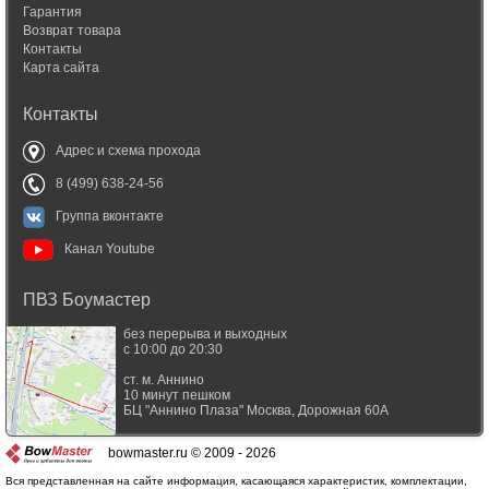
Гарантия
Возврат товара
Контакты
Карта сайта
Контакты
Адрес и схема прохода
8 (499) 638-24-56
Группа вконтакте
Канал Youtube
ПВЗ Боумастер
без перерыва и выходных
с 10:00 до 20:30
ст. м. Аннино
10 минут пешком
БЦ "Аннино Плаза"
Москва
,
Дорожная 60А
bowmaster.ru © 2009 - 2026
Вся представленная на сайте информация, касающаяся характеристик, комплектации,