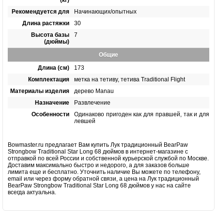
Рекомендуется для
Начинающих/опытных
Длина растяжки
30
Высота базы
7
(дюймы)
Общие
Длина (см)
173
Комплектация
метка на тетиву, тетива Traditional Flight
Материалы изделия
дерево Manau
Назначение
Развлечение
Особенности
Одинаково пригоден как для правшей, так и для
левшей
Bowmaster.ru предлагает Вам купить Лук традиционный BearPaw
Strongbow Traditional Star Long 68 дюймов в интернет-магазине с
отправкой по всей России и собственной курьерской службой по Москве.
Доставим максимально быстро и недорого, а для заказов больше
лимита еще и бесплатно. Уточнить наличие Вы можете по телефону,
email или через форму обратной связи, а цена на Лук традиционный
BearPaw Strongbow Traditional Star Long 68 дюймов у нас на сайте
всегда актуальна.