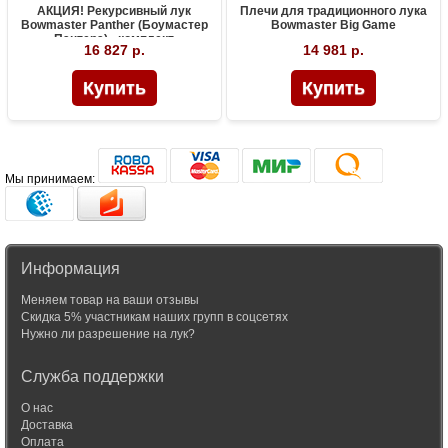
АКЦИЯ! Рекурсивный лук
Плечи для традиционного лука
Bowmaster Panther (Боумастер
Bowmaster Big Game
Пантера) - комплект
16 827 р.
14 981 р.
Мы принимаем:
Информация
Меняем товар на ваши отзывы
Скидка 5% участникам наших групп в соцсетях
Нужно ли разрешение на лук?
Служба поддержки
О нас
Доставка
Оплата