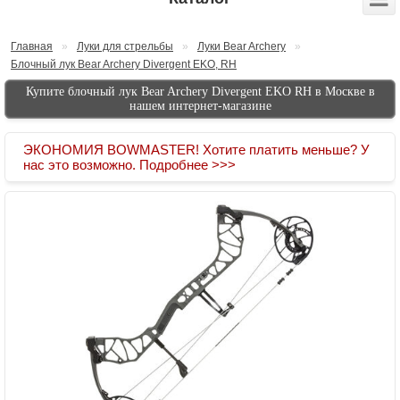
Главная
»
Луки для стрельбы
»
Луки Bear Archery
»
Блочный лук Bear Archery Divergent EKO, RH
Купите блочный лук Bear Archery Divergent EKO RH в Москве в
нашем интернет-магазине
ЭКОНОМИЯ BOWMASTER! Хотите платить меньше? У
нас это возможно. Подробнее >>>