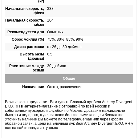
(кг)
Начальная скорость,
338
ф/сек
Начальная скорость,
104
м/сек
Рекомендуется для
Опытных
Сброс усилия (%)
75%, 80%, 85%, 90%
Длина растяжки
от 26 до 30 дюймов
Высота базы
6.5
(дюймы)
Расстояние между
30 дюймов
осями
Общие
Назначение
Охота, развлечение
Bowmaster.ru предлагает Вам купить Блочный лук Bear Archery Divergent
EKO, RH в интернет-магазине с отправкой по всей России и
собственной курьерской службой по Москве. Доставим максимально
быстро и недорого, а для заказов больше лимита еще и бесплатно.
Уточнить наличие Вы можете по телефону, email или через форму
обратной связи, а цена на Блочный лук Bear Archery Divergent EKO, RH у
нас на сайте всегда актуальна.