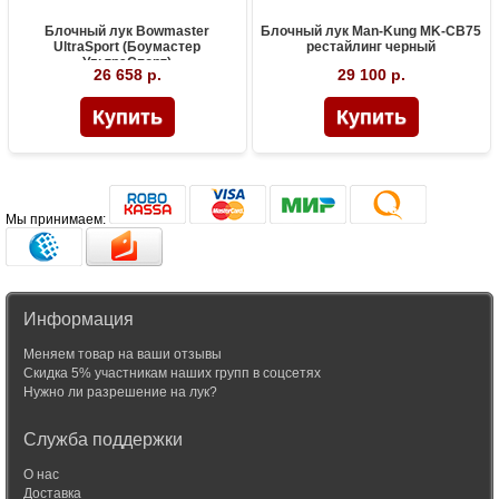
Блочный лук Bowmaster
Блочный лук Man-Kung MK-CB75
UltraSport (Боумастер
рестайлинг черный
УльтраСпорт)
26 658 р.
29 100 р.
Мы принимаем:
Информация
Меняем товар на ваши отзывы
Скидка 5% участникам наших групп в соцсетях
Нужно ли разрешение на лук?
Служба поддержки
О нас
Доставка