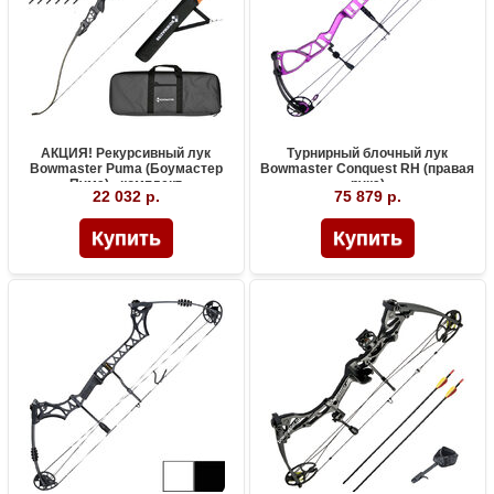
АКЦИЯ! Рекурсивный лук
Турнирный блочный лук
Bowmaster Puma (Боумастер
Bowmaster Conquest RH (правая
Пума) - комплект
рука)
22 032 р.
75 879 р.