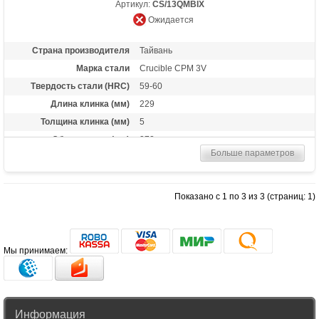
Артикул:
CS/13QMBIX
Ожидается
Страна производителя
Тайвань
Марка стали
Crucible CPM 3V
Твердость стали (HRC)
59-60
Длина клинка (мм)
229
Толщина клинка (мм)
5
Общая длина (мм)
372
Больше параметров
Цвет клинка
Черное покрытие DLC
Материал рукоятки
Kraton
Вес (гр)
337
Показано с 1 по 3 из 3 (страниц: 1)
Комплектация
Ножны из черного пластика Secure-Ex с
клипсой и петлей на ремень
Назначение
Охотничий нож, боевой нож, тактический
нож
Мы принимаем:
Особенности
Lanyard Hole — отверстие или
приспособление в рукояти ножа для
страховочного корда или ремня.
Информация