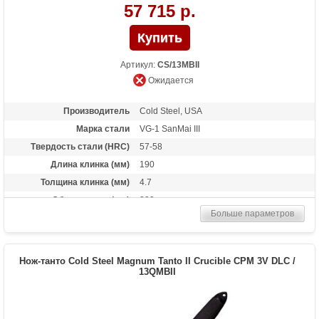
57 715 р.
Артикул:
CS/13MBII
Ожидается
Производитель
Cold Steel, USA
Марка стали
VG-1 SanMai III
Твердость стали (HRC)
57-58
Длина клинка (мм)
190
Толщина клинка (мм)
4.7
Общая длина (мм)
333
Больше параметров
Материал рукоятки
Kray-Ex
Вес (гр)
323
Нож-танто Cold Steel Magnum Tanto II Crucible CPM 3V DLC /
13QMBII