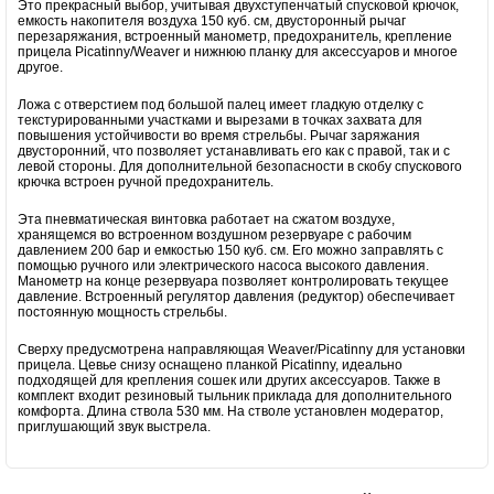
Это прекрасный выбор, учитывая двухступенчатый спусковой крючок,
емкость накопителя воздуха 150 куб. см, двусторонный рычаг
перезаряжания, встроенный манометр, предохранитель, крепление
прицела Picatinny/Weaver и нижнюю планку для аксессуаров и многое
другое.
Ложа с отверстием под большой палец имеет гладкую отделку с
текстурированными участками и вырезами в точках захвата для
повышения устойчивости во время стрельбы. Рычаг заряжания
двусторонний, что позволяет устанавливать его как с правой, так и с
левой стороны. Для дополнительной безопасности в скобу спускового
крючка встроен ручной предохранитель.
Эта пневматическая винтовка работает на сжатом воздухе,
хранящемся во встроенном воздушном резервуаре с рабочим
давлением 200 бар и емкостью 150 куб. см. Его можно заправлять с
помощью ручного или электрического насоса высокого давления.
Манометр на конце резервуара позволяет контролировать текущее
давление. Встроенный регулятор давления (редуктор) обеспечивает
постоянную мощность стрельбы.
Сверху предусмотрена направляющая Weaver/Picatinny для установки
прицела. Цевье снизу оснащено планкой Picatinny, идеально
подходящей для крепления сошек или других аксессуаров. Также в
комплект входит резиновый тыльник приклада для дополнительного
комфорта. Длина ствола 530 мм. На стволе установлен модератор,
приглушающий звук выстрела.