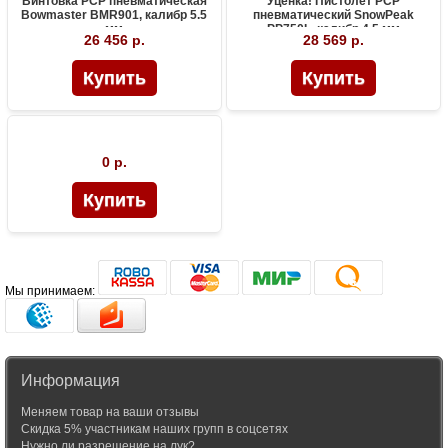
Винтовка PCP пневматическая
Уценка! Пистолет PCP
Bowmaster BMR901, калибр 5.5
пневматический SnowPeak
мм
PP750L, калибр 4.5 мм
26 456 р.
28 569 р.
0 р.
Мы принимаем:
Информация
Меняем товар на ваши отзывы
Скидка 5% участникам наших групп в соцсетях
Нужно ли разрешение на лук?