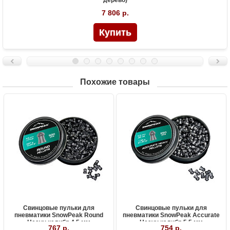
дерево)
7 806 р.
Похожие товары
Свинцовые пульки для
Свинцовые пульки для
пневматики SnowPeak Round
пневматики SnowPeak Accurate
Heavy калибр 4.5 мм
Heavy калибр 5.5 мм
767 р.
754 р.