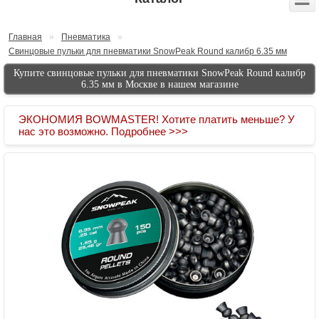
Главная
»
Пневматика
»
Свинцовые пульки для пневматики SnowPeak Round калибр 6.35 мм
Купите cвинцовые пульки для пневматики SnowPeak Round калибр
6.35 мм в Москве в нашем магазине
ЭКОНОМИЯ BOWMASTER! Хотите платить меньше? У
нас это возможно. Подробнее >>>