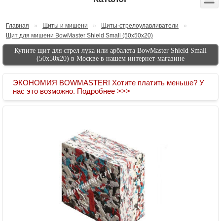
Главная
»
Щиты и мишени
»
Щиты-стрелоулавливатели
»
Щит для мишени BowMaster Shield Small (50х50x20)
Купите щит для стрел лука или арбалета BowMaster Shield Small
(50х50x20) в Москве в нашем интернет-магазине
ЭКОНОМИЯ BOWMASTER! Хотите платить меньше? У
нас это возможно. Подробнее >>>