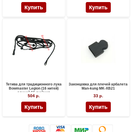
Тетива для традиционного лука
Законцовка для плечей арбалета
Bowmaster Legion (16 нитей)
Man-kung MK-XB21
длиной 66 дюймов
504 р.
33 р.