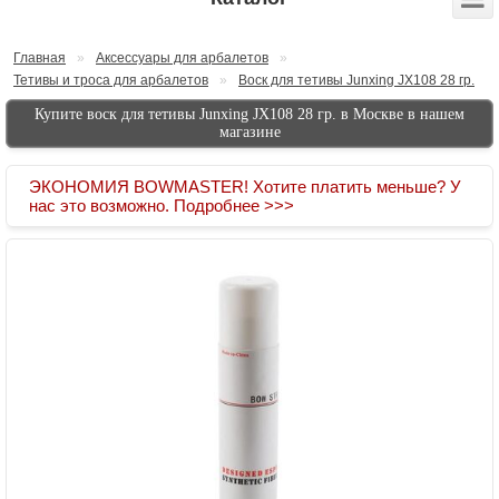
Главная
»
Аксессуары для арбалетов
»
Тетивы и троса для арбалетов
»
Воск для тетивы Junxing JX108 28 гр.
Купите воск для тетивы Junxing JX108 28 гр. в Москве в нашем
магазине
ЭКОНОМИЯ BOWMASTER! Хотите платить меньше? У
нас это возможно. Подробнее >>>