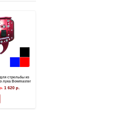
для стрельбы из
о лука Bowmaster
ecialist
р.
1 620 р.