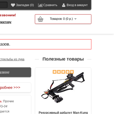
Закладки (0)
Сравнить
Вход в аккаунт
езвоним!
Товаров: 0 (0 р.)
ректору
азов.
Полезные товары
стрельбы из лука
азине
робнее >>>
ь:
Прочие
FG-04
ается
Рекурсивный арбалет Man-Kung