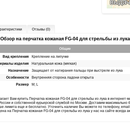
рактеристики
Отзывы (0)
Обзор на перчатка кожаная FG-04 для стрельбы из лука
Общие
Вид крепления
Крепление на липучке
ериалы изделия
Натуральная кожа (мягкая)
Назначение
Защищает от натирания пальцы при выстреле из лука
Особенности
Внутренняя сторона ладони открыта
Размер
M, L
агает Вам купить Перчатка кожаная FG-04 для стрельбы из лука в интернет-м
России и собственной курьерской службой по Москве. Доставим максимально 
ьше лимита еще и бесплатно. Уточнить наличие Вы можете по телефону, emai
цена на Перчатка кожаная FG-04 для стрельбы из лука у нас на сайте всегда а