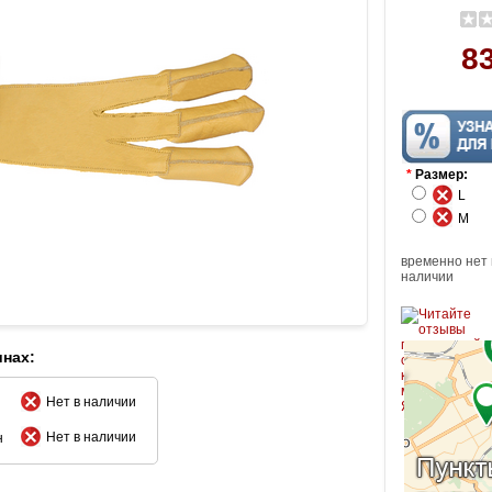
83
*
Размер:
L
M
временно нет 
наличии
инах:
Нет в наличии
Нет в наличии
н