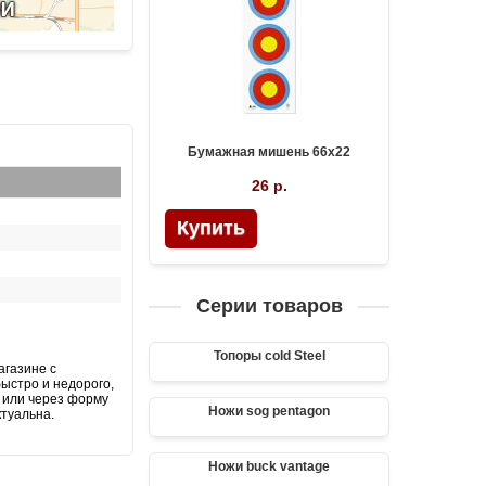
Бумажная мишень 66х22
26 р.
Купить
Серии товаров
Топоры cold Steel
агазине с
быстро и недорого,
l или через форму
Ножи sog pentagon
ктуальна.
Ножи buck vantage