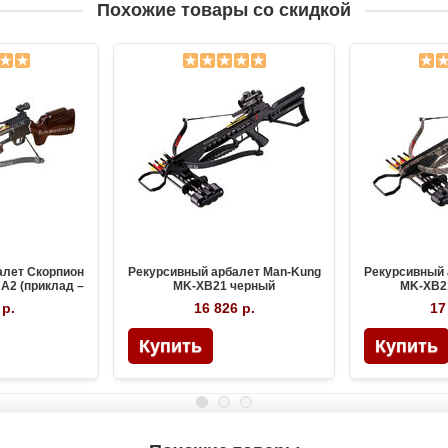
Похожие товары со скидкой
алет Скорпион
Рекурсивный арбалет Man-Kung
Рекурсивный 
A2 (приклад –
MK-XB21 черный
MK-XB2
о)
 р.
16 826 р.
17