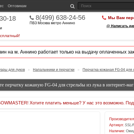
ес
Оптовикам
8(499) 638-24-56
-30-18
Мы Вам пер
ПВЗ Москва метро Аннино
@ Написать ди
ии
есплатный!
ин на м. Аннино работает только на выдачу оплаченных зак
уары для луков
»
Напальчники и перчатки
»
Перчатка кожаная FG-04 для 
те перчатку кожаную FG-04 для стрельбы из лука в интернет-маг
MASTER! Хотите платить меньше? У нас это возможно. Под
Производител
Артикул:
SSL/
Наличие:
Ожид