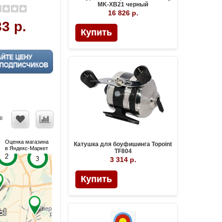
MK-XB21 черный
16 826 р.
3 р.
Купить
в
Оценка магазина
Катушка для боуфишинга Topoint
в Яндекс-Маркет
TF804
3 314 р.
Купить