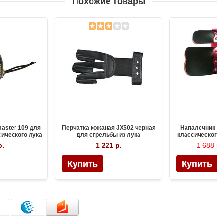
Похожие товары
aster 109 для
Перчатка кожаная JX502 черная
Напалечник 
сического лука
для стрельбы из лука
классическог
Sp
р.
1 221 р.
1 688 