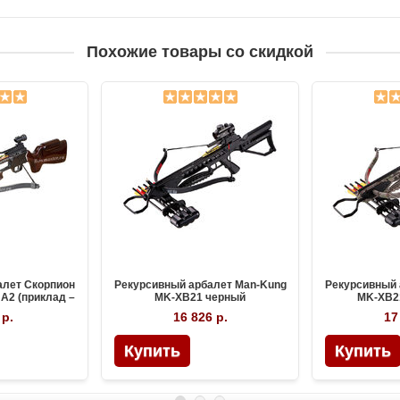
Похожие товары со скидкой
алет Скорпион
Рекурсивный арбалет Man-Kung
Рекурсивный 
A2 (приклад –
MK-XB21 черный
MK-XB2
о)
 р.
16 826 р.
17