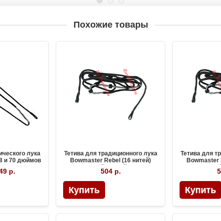
Похожие товары
ического лука
Тетива для традиционного лука
Тетива для т
8 и 70 дюймов
Bowmaster Rebel (16 нитей)
Bowmaster 
длиной 56 дюймов
длино
49 р.
504 р.
5