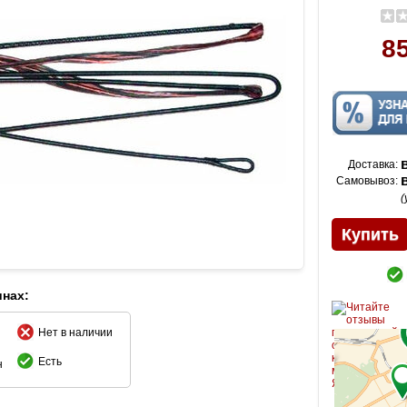
85
Доставка:
Самовывоз:
(
инах:
Нет в наличии
Есть
н