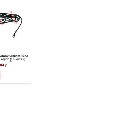
радиционного лука
egion (16 нитей)
 66 дюймов
04 р.