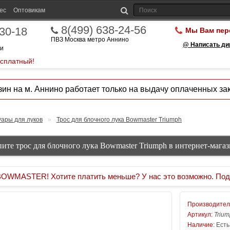
ес
Оптовикам
8(499) 638-24-56
-30-18
Мы Вам пер
ПВЗ Москва метро Аннино
@ Написать ди
ии
есплатный!
ин на м. Аннино работает только на выдачу оплаченных зак
уары для луков
»
Трос для блочного лука Bowmaster Triumph
ите трос для блочного лука Bowmaster Triumph в интернет-мага
MASTER! Хотите платить меньше? У нас это возможно. Под
Производител
Артикул:
Trium
Наличие:
Есть