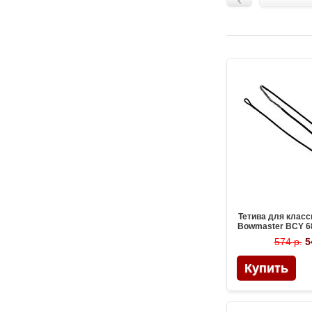
Тетива для класс
Bowmaster BCY 6
574 р.
5