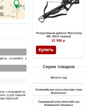
Рекурсивный арбалет Man-Kung
MK-XB25 черный
22 588 р.
Купить
вета, уточняйте у
Серии товаров
Мачете sog
Олимпийские классические луки
ине с отправкой по
Bowmaster
ого, а для заказов
орму обратной
Турнирный классический лук
Bowmaster Elegance