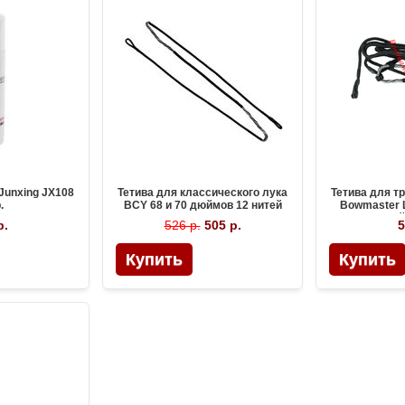
Junxing JX108
Тетива для классического лука
Тетива для т
.
BCY 68 и 70 дюймов 12 нитей
Bowmaster L
длиной
р.
526 р.
505 р.
5
.