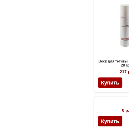
Воск для тетивы 
28 гр
217 
0 р