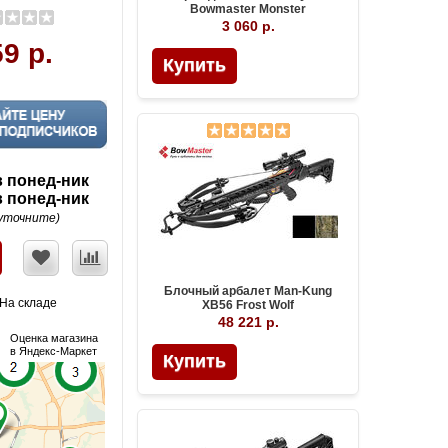
Bowmaster Monster
3 060 р.
9 р.
Купить
в понед-ник
в понед-ник
уточните)
Блочный арбалет Man-Kung
На складе
XB56 Frost Wolf
48 221 р.
Оценка магазина
в Яндекс-Маркет
Купить