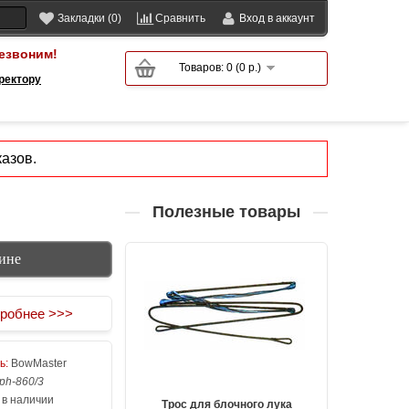
Закладки (0)
Сравнить
Вход в аккаунт
езвоним!
Товаров: 0 (0 р.)
ректору
азов.
Полезные товары
зине
робнее >>>
ь:
BowMaster
ph-860/3
 в наличии
Трос для блочного лука