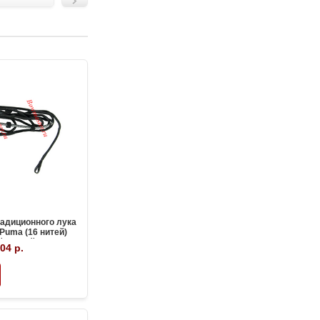
радиционного лука
Puma (16 нитей)
й 64 дюйма
04 р.