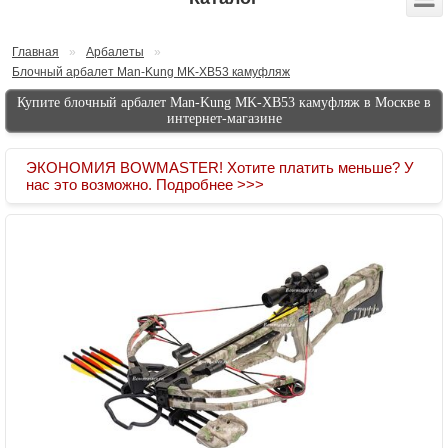
Главная
»
Арбалеты
»
Блочный арбалет Man-Kung MK-XB53 камуфляж
Купите блочный арбалет Man-Kung MK-XB53 камуфляж в Москве в
интернет-магазине
ЭКОНОМИЯ BOWMASTER! Хотите платить меньше? У
нас это возможно. Подробнее >>>