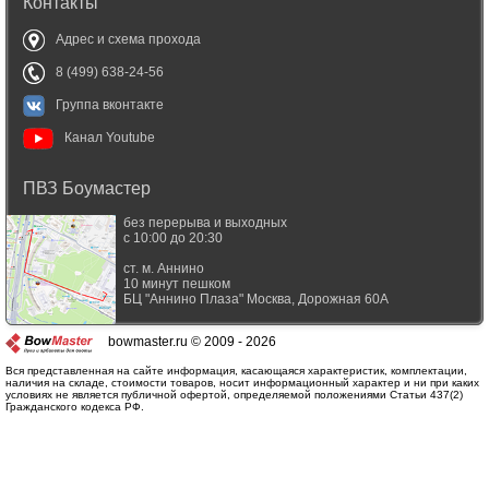
Контакты
Адрес и схема прохода
8 (499) 638-24-56
Группа вконтакте
Канал Youtube
ПВЗ Боумастер
без перерыва и выходных
с 10:00 до 20:30
ст. м. Аннино
10 минут пешком
БЦ "Аннино Плаза"
Москва
,
Дорожная 60А
bowmaster.ru © 2009 - 2026
Вся представленная на сайте информация, касающаяся характеристик, комплектации,
наличия на складе, стоимости товаров, носит информационный характер и ни при каких
условиях не является публичной офертой, определяемой положениями Статьи 437(2)
Гражданского кодекса РФ.