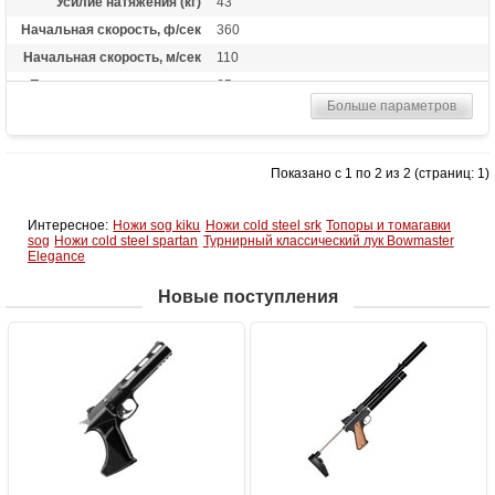
Усилие натяжения (кг)
43
Начальная скорость, ф/сек
360
Начальная скорость, м/сек
110
Прицельная дальность, м
65
Больше параметров
Рабочий ход тетивы
13,4 дюймов (34 см)
Длина (см)
90.1
Масса (кг)
3.8
Показано с 1 по 2 из 2 (страниц: 1)
Назначение
Охота
Интересное:
Ножи sog kiku
Ножи cold steel srk
Топоры и томагавки
sog
Ножи cold steel spartan
Турнирный классический лук Bowmaster
Elegance
Новые поступления