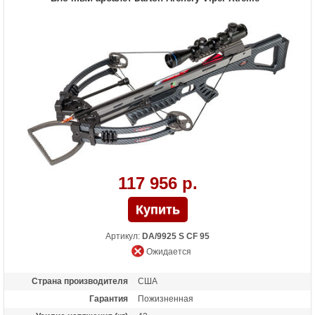
Комплектация
Ремень, Механический натяжитель,
Кивер, 3 стрелы.
Масса (кг)
3.4
Назначение
Охота
Особенности
Самый компактный арбалет для охоты!
117 956 р.
Артикул:
DA/9925 S CF 95
Ожидается
Страна производителя
США
Гарантия
Пожизненная