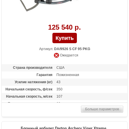
125 540 р.
Артикул:
DA/9926 S CF 95 PKG
Ожидается
Страна производителя
США
Гарантия
Пожизненная
Усилие натяжения (кг)
43
Начальная скорость, ф/сек
350
Начальная скорость, м/сек
107
Прицельная дальность, м
60
Больше параметров
Рабочий ход тетивы
13,4 дюймов (34 см)
Стандарт стрел (дюймы)
20
Длина (см)
81
Блочный арбалет Darton Archery Viper Xtreme