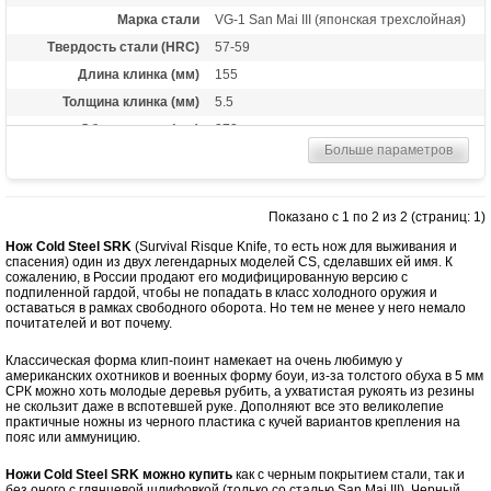
Марка стали
VG-1 San Mai III (японская трехслойная)
Твердость стали (HRC)
57-59
Длина клинка (мм)
155
Толщина клинка (мм)
5.5
Общая длина (мм)
273
Больше параметров
Цвет клинка
Satin finish
Материал рукоятки
Kraton
Вес (гр)
240
Показано с 1 по 2 из 2 (страниц: 1)
Высота (см)
3.5
Нож Cold Steel SRK
(Survival Risque Knife, то есть нож для выживания и
спасения) один из двух легендарных моделей CS, сделавших ей имя. К
Комплектация
Ножны из пластика
сожалению, в России продают его модифицированную версию с
подпиленной гардой, чтобы не попадать в класс холодного оружия и
Назначение
Тактический нож, универсальный нож,
оставаться в рамках свободного оборота. Но тем не менее у него немало
охотничий ной
почитателей и вот почему.
Особенности
Lanyard Hole — отверстие или
приспособление в рукояти ножа для
Классическая форма клип-поинт намекает на очень любимую у
страховочного корда или ремня.
американских охотников и военных форму боуи, из-за толстого обуха в 5 мм
СРК можно хоть молодые деревья рубить, а ухватистая рукоять из резины
не скользит даже в вспотевшей руке. Дополняют все это великолепие
практичные ножны из черного пластика с кучей вариантов крепления на
пояс или аммуницию.
Ножи Cold Steel SRK можно купить
как с черным покрытием стали, так и
без оного с глянцевой шлифовкой (только со сталью San Mai III). Черный,