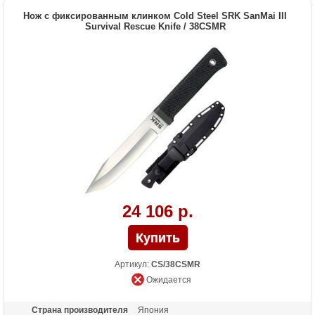
Вес (гр)
232
Нож с фиксированным клинком Cold Steel SRK SanMai III
Комплектация
Survival Rescue Knife / 38CSMR
ножны из черного пластика Secure-Ex с
клипсой и петлей на ремень
Назначение
охотничий нож, тактический нож,
универсальный нож
Особенности
подпилена гарда (чтобы не попадать в
класс холодного оружия)
24 106 р.
Артикул:
CS/38CSMR
Ожидается
Страна производителя
Япония