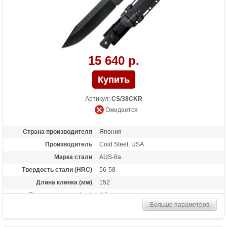
15 640 р.
Артикул:
CS/38CKR
Ожидается
Страна производителя
Япония
Производитель
Cold Steel, USA
Марка стали
AUS-8a
Твердость стали (HRC)
56-58
Длина клинка (мм)
152
Толщина клинка (мм)
4.8
Больше параметров
Общая длина (мм)
273,1
Материал рукоятки
Kray-Ex