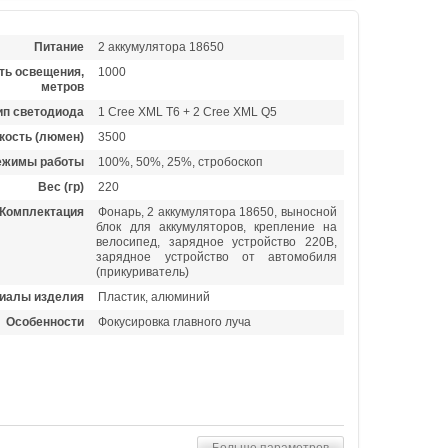
Питание
2 аккумулятора 18650
ть освещения,
1000
метров
ип светодиода
1 Cree XML T6 + 2 Cree XML Q5
кость (люмен)
3500
ежимы работы
100%, 50%, 25%, стробоскоп
Вес (гр)
220
Комплектация
Фонарь, 2 аккумулятора 18650, выносной
блок для аккумуляторов, крепление на
велосипед, зарядное устройство 220В,
зарядное устройство от автомобиля
(прикуриватель)
иалы изделия
Пластик, алюминий
Особенности
Фокусировка главного луча
Больше параметров