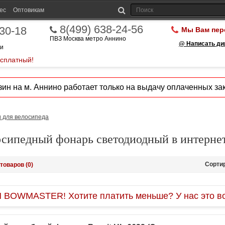
ес
Оптовикам
8(499) 638-24-56
-30-18
Мы Вам пер
ПВЗ Москва метро Аннино
@ Написать ди
ии
есплатный!
ин на м. Аннино работает только на выдачу оплаченных зак
 для велосипеда
осипедный фонарь светодиодный в интерне
Сорти
товаров (0)
OWMASTER! Хотите платить меньше? У нас это во