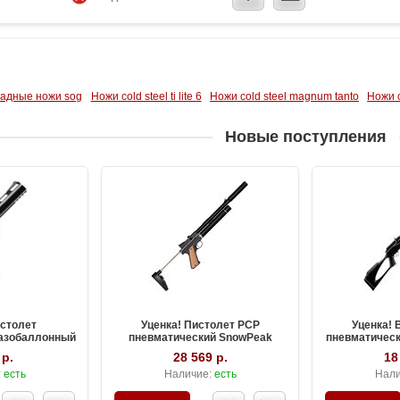
адные ножи sog
Ножи cold steel ti lite 6
Ножи cold steel magnum tanto
Ножи c
Новые поступления
истолет
Уценка! Пистолет PCP
Уценка! 
газобаллонный
пневматический SnowPeak
пневматическ
калибр 4.5 мм
PP750L, калибр 4.5 мм
калиб
 р.
28 569 р.
18
:
есть
Наличие:
есть
Нали