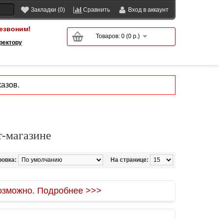
Закладки (0)
Сравнить
Вход в аккаунт
езвоним!
Товаров: 0 (0 р.)
ректору
азов.
т-магазине
ровка:
На странице:
зможно. Подробнее >>>