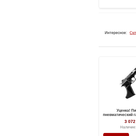
Интересное:
Скл
Уценка! П
пневматический 
SnowPeak CP400, 
3 072
Наличие