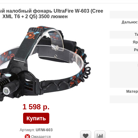
 налобный фонарь UltraFire W-603 (Cree
XML T6 + 2 Q5) 3500 люмен
Дальнос
Т
Яр
Р
Матер
1 598 р.
Артикул:
UF/W-603
Ожидается