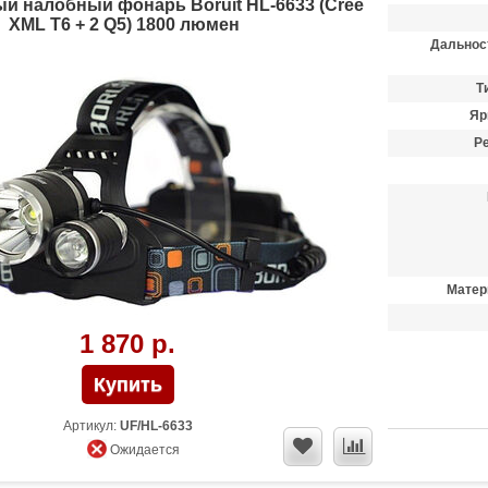
й налобный фонарь Boruit HL-6633 (Cree
XML T6 + 2 Q5) 1800 люмен
Дальнос
Т
Яр
Р
Матер
1 870 р.
Артикул:
UF/HL-6633
Ожидается