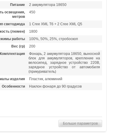
Питание
2 аккумулятора 18650
ть освещения,
450
метров
ип светодиода
1 Cree XML T6 + 2 Cree XML Q5
кость (люмен)
1800
ежимы работы
100%, 50%, 25%, стробоскоп
Вес (гр)
200
Комплектация
Фонарь, 2 аккумулятора 18650, выносной
блок для аккумуляторов, крепление на
велосипед, зарядное устройство 220В,
зарядное устройство от автомобиля
(прикуриватель)
иалы изделия
Пластик, алюминий
Особенности
Наклон фонаря до 90 градусов
Больше параметров