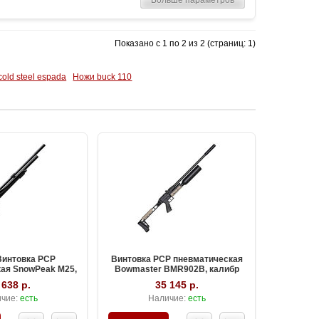
Показано с 1 по 2 из 2 (страниц: 1)
old steel espada
Ножи buck 110
Винтовка PCP
Винтовка PCP пневматическая
ая SnowPeak M25,
Bowmaster BMR902B, калибр
р 6.35 мм
6.35 мм
 638 р.
35 145 р.
чие:
есть
Наличие:
есть