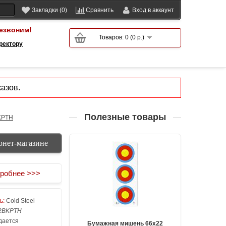
Закладки (0)
Сравнить
Вход в аккаунт
езвоним!
Товаров: 0 (0 р.)
ректору
азов.
Полезные товары
BKPTH
рнет-магазине
робнее >>>
ь:
Cold Steel
2BKPTH
ается
Бумажная мишень 66х22