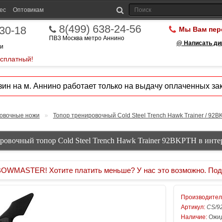
ес
Оптовикам
8(499) 638-24-56
-30-18
Мы Вам пер
ПВЗ Москва метро Аннино
@ Написать ди
ии
есплатный!
ин на м. Аннино работает только на выдачу оплаченных зак
овочные ножи
»
Топор тренировочный Cold Steel Trench Hawk Trainer / 92
ровочный топор Cold Steel Trench Hawk Trainer 92BKPTH в инте
MASTER! Хотите платить меньше? У нас это возможно. Под
Производител
Артикул:
CS/9
Наличие:
Ожид