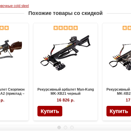
вочные cold steel
Похожие товары со скидкой
алет Скорпион
Рекурсивный арбалет Man-Kung
Рекурсивный 
A2 (приклад –
MK-XB21 черный
MK-XB2
о)
 р.
16 826 р.
17