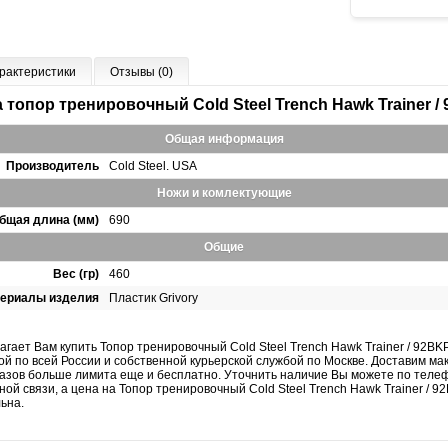
рактеристики
Отзывы (0)
 топор тренировочный Cold Steel Trench Hawk Trainer 
Общая информация
Производитель
Cold Steel. USA
Ножи и комлектующие
бщая длина (мм)
690
Общие
Вес (гр)
460
ериалы изделия
Пластик Grivory
агает Вам купить Топор тренировочный Cold Steel Trench Hawk Trainer / 92BK
ой по всей России и собственной курьерской службой по Москве. Доставим м
казов больше лимита еще и бесплатно. Уточнить наличие Вы можете по телеф
ой связи, а цена на Топор тренировочный Cold Steel Trench Hawk Trainer / 9
льна.