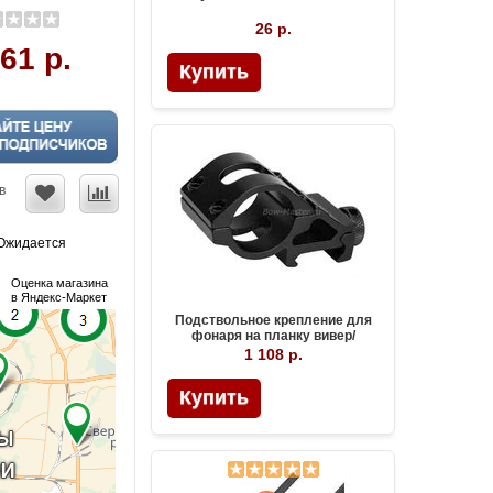
26 р.
61 р.
Купить
в
Ожидается
Оценка магазина
в Яндекс-Маркет
Подствольное крепление для
фонаря на планку вивер/
пикатини
1 108 р.
Купить