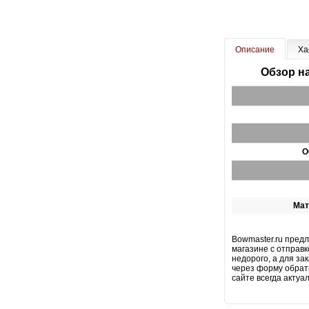
Описание
Ха
Обзор на
О
Мат
Bowmaster.ru предл
магазине с отправк
недорого, а для за
через форму обратн
сайте всегда актуа