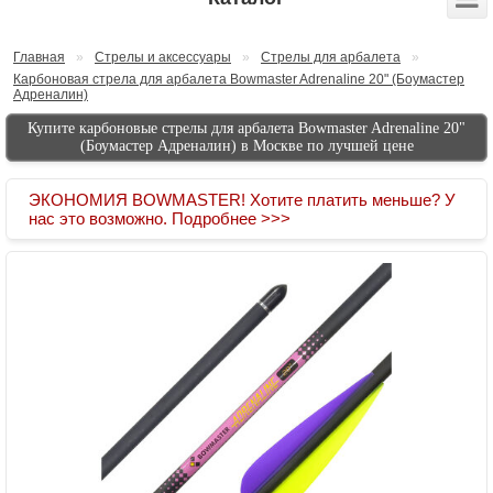
Главная
»
Стрелы и аксессуары
»
Стрелы для арбалета
»
Карбоновая стрела для арбалета Bowmaster Adrenaline 20" (Боумастер
Адреналин)
Купите карбоновые стрелы для арбалета Bowmaster Adrenaline 20"
(Боумастер Адреналин) в Москве по лучшей цене
ЭКОНОМИЯ BOWMASTER! Хотите платить меньше? У
нас это возможно. Подробнее >>>