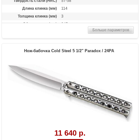
Твердость стали (HRC)
57-58
Длина клинка (мм)
114
Толщина клинка (мм)
3
Общая длина (мм)
247
Больше параметров
Материал рукоятки
Grivory
Вес (гр)
164
Нож-бабочка Cold Steel 5 1/2" Paradox / 24PA
11 640 р.