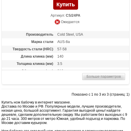
Артикул:
CS/24PA
Ожидается
Производитель
Cold Steel, USA
Марка стали
AUS-8a
Твердость стали (HRC)
57-58
Длина клинка (мм)
140
Толщина клинка (мм)
3.5
Общая длина (мм)
310
Больше параметров
Материал рукоятки
Алюминий
Вес (гр)
215
Показано с 1 по 3 из 3 (страниц: 1)
Купить нож бабочку в интернет магазине.
Доставка по Москве и РФ. Популярные модели, лучшие производители,
низкая цена, большой ассортимент. Гарантия выгодной цены! найдете
дешевле, сделаем дополнительную скидку. Мы работаем без выходных с 9
до 21 часа. 300 метров от метро Южная, удобный подъезд и парковка. По
Москве доставим курьером.
Нож бабочка это складной нож, клинок которого в сложенном положении