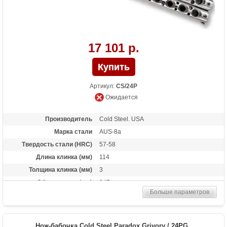
17 101 р.
Артикул:
CS/24P
Ожидается
Производитель
Cold Steel. USA
Марка стали
AUS-8a
Твердость стали (HRC)
57-58
Длина клинка (мм)
114
Толщина клинка (мм)
3
Общая длина (мм)
247
Больше параметров
Материал рукоятки
Алюминий
Вес (гр)
173
Нож-бабочка Cold Steel Paradox Grivory / 24PG