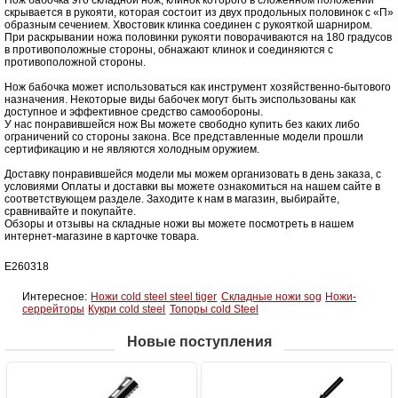
скрывается в рукояти, которая состоит из двух продольных половинок с «П»
образным сечением. Хвостовик клинка соединен с рукояткой шарниром.
При раскрывании ножа половинки рукояти поворачиваются на 180 градусов
в противоположные стороны, обнажают клинок и соединяются с
противоположной стороны.
Нож бабочка может использоваться как инструмент хозяйственно-бытового
назначения. Некоторые виды бабочек могут быть эиспользованы как
доступное и эффективное средство самообороны.
У нас понравившейся нож Вы можете свободно купить без каких либо
ограничений со стороны закона. Все представленные модели прошли
сертификацию и не являются холодным оружием.
Доставку понравившейся модели мы можем организовать в день заказа, с
условиями Оплаты и доставки вы можете ознакомиться на нашем сайте в
соответствующем разделе. Заходите к нам в магазин, выбирайте,
сравнивайте и покупайте.
Обзоры и отзывы на складные ножи вы можете посмотреть в нашем
интернет-магазине в карточке товара.
Е260318
Интересное:
Ножи cold steel steel tiger
Складные ножи sog
Ножи-
серрейторы
Кукри cold steel
Топоры cold Steel
Новые поступления