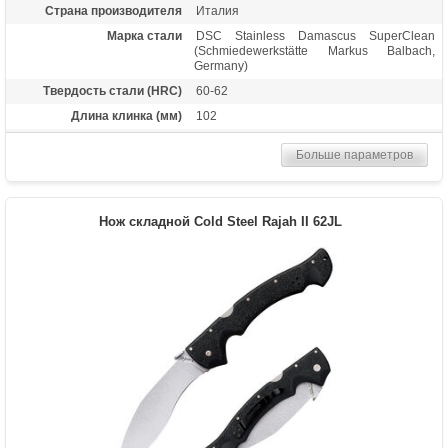
Страна производителя
Италия
Марка стали
DSC Stainless Damascus SuperClean
(Schmiedewerkstätte Markus Balbach,
Germany)
Твердость стали (HRC)
60-62
Длина клинка (мм)
102
Толщина клинка (мм)
3.6
Больше параметров
Общая длина (мм)
229
Цвет клинка
Темный дамаск - травление, шлифовка,
полировка
Нож складной Cold Steel Rajah II 62JL
Материал рукоятки
Карбон / G-10
Длина в сложенном
127
состоянии
Тип замка
Tri-Ad Lock
Вес (гр)
127
Назначение
Подарочный нож, сувенирный нож,
универсальный нож
Особенности
Rose Pattern Damascus (штемпельный
дамаск с рисунком "роза") 160 слоев
стали. Подпальцевое отверстие на
клинке. Бэкспейсер из карбона. Осевой
узел - шайбы из фосфористой бронзы