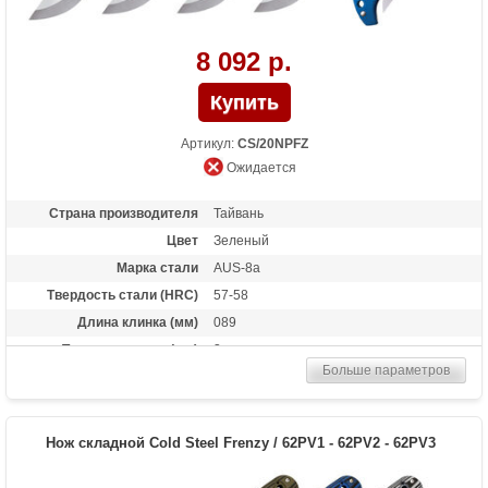
8 092 р.
Артикул:
CS/20NPFZ
Ожидается
Страна производителя
Тайвань
Цвет
Зеленый
Марка стали
AUS-8a
Твердость стали (HRC)
57-58
Длина клинка (мм)
089
Толщина клинка (мм)
3
Больше параметров
Общая длина (мм)
200
Цвет клинка
Satin finish
Материал рукоятки
Grivory
Нож складной Cold Steel Frenzy / 62PV1 - 62PV2 - 62PV3
Длина в сложенном
111
состоянии