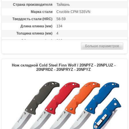
Страна производителя
Тайвань
Марка стали
Crucible CPM S35VN
Твердость стали (HRC)
58-59
Длина клинка (мм)
134
Толщина клинка (мм)
4
Общая длина (мм)
312
Больше параметров
Цвет клинка
Satin finish
Материал рукоятки
Стеклотекстолит G-10
Длина в сложенном
172
Нож складной Cold Steel Finn Wolf / 20NPFZ - 20NPLUZ -
состоянии
20NPRDZ - 20NPRYZ - 20NPYZ
Тип замка
Tri-Lock
Вес (гр)
278
Назначение
Сувенирный нож, подарочный нож
Особенности
Алюминиевый больстер