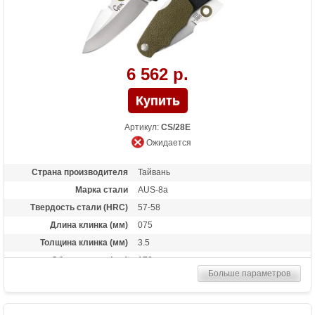
Особенности
Подпальцевое отверстие на клинке
6 562 р.
Артикул:
CS/28E
Ожидается
Страна производителя
Тайвань
Марка стали
AUS-8a
Твердость стали (HRC)
57-58
Длина клинка (мм)
075
Толщина клинка (мм)
3.5
Общая длина (мм)
170
Больше параметров
Цвет клинка
Satin finish
Материал рукоятки
Термопластик GRN
Длина в сложенном
095