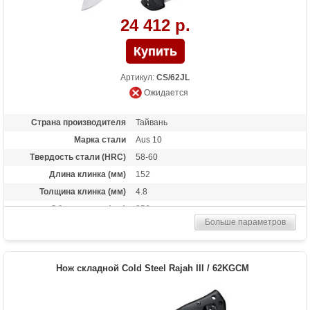
24 412 р.
Артикул:
CS/62JL
Ожидается
Страна производителя
Тайвань
Марка стали
Aus 10
Твердость стали (HRC)
58-60
Длина клинка (мм)
152
Толщина клинка (мм)
4.8
Общая длина (мм)
356
Больше параметров
Цвет клинка
Stonewash
Материал рукоятки
Grivory
Длина в сложенном
205
Нож складной Cold Steel Rajah III / 62KGCM
состоянии
Тип замка
Tri-Ad Lock
Вес (гр)
369