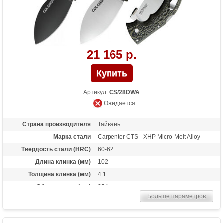
21 165 р.
Артикул:
CS/28DWA
Ожидается
Страна производителя
Тайвань
Марка стали
Carpenter CTS - XHP Micro-Melt Alloy
Твердость стали (HRC)
60-62
Длина клинка (мм)
102
Толщина клинка (мм)
4.1
Общая длина (мм)
254
Больше параметров
Цвет клинка
Satin finish
Материал рукоятки
G-10