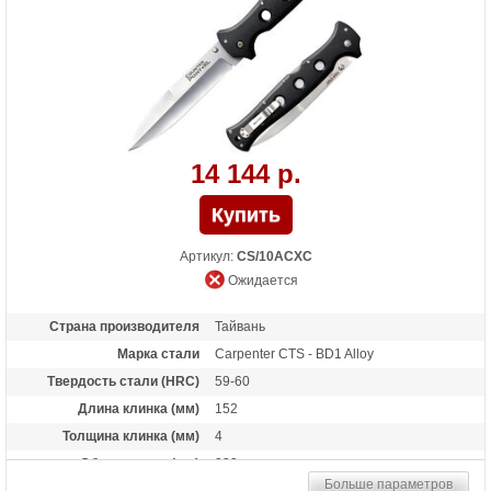
ношения
Особенности
Под правую и левую руку. Осевой узел -
шайбы из фосфористой бронзы +
прокладки из фторопласта, бэкспейсер
из алюминиевого сплава 6061 T-6
Aluminium
14 144 р.
Артикул:
CS/10ACXC
Ожидается
Страна производителя
Тайвань
Марка стали
Carpenter CTS - BD1 Alloy
Твердость стали (HRC)
59-60
Длина клинка (мм)
152
Толщина клинка (мм)
4
Общая длина (мм)
333
Больше параметров