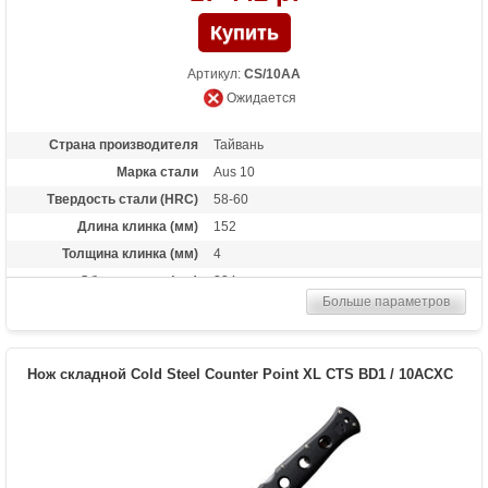
Артикул:
CS/10AA
Ожидается
Страна производителя
Тайвань
Марка стали
Aus 10
Твердость стали (HRC)
58-60
Длина клинка (мм)
152
Толщина клинка (мм)
4
Общая длина (мм)
334
Больше параметров
Цвет клинка
Satin
Материал рукоятки
Grivory
Длина в сложенном
181
Нож складной Cold Steel Counter Point XL CTS BD1 / 10ACXC
состоянии
Тип замка
Tri-Lock
Вес (гр)
234
Высота (см)
2.7
Назначение
Универсальныцй нож, нож повседневного