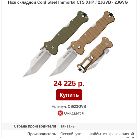
Нож складной Cold Steel Immortal CTS XHP / 23GVB - 23GVG
состоянии
Тип замка
Tri-Ad Lock
Вес (гр)
80
Особенности
Подпальцевое отверстие на клинке.
Осевой узел - шайбы из фосфористой
бронзы + прокладки из фторопласта.
Бэкспейсер из термопластика GRN
24 225 р.
Артикул:
CS/23GVB
Ожидается
Страна производителя
Тайвань
Производитель
Осевой узел - шайбы из фосфористой