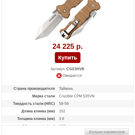
Особенности
Подпальцевое отверстие на клинке.
Осевой узел - шайбы из фосфористой
бронзы + прокладки из фторопласта.
Бэкспейсер из стеклотекстолита G-10
24 225 р.
Артикул:
CS/23HVB
Ожидается
Страна производителя
Тайвань
Марка стали
Crucible CPM S35VN
Твердость стали (HRC)
58-59
Длина клинка (мм)
102
Толщина клинка (мм)
3.6
Общая длина (мм)
227
Больше параметров
Цвет клинка
Satin finish