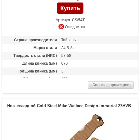
Артикул:
CS/54T
Ожидается
Страна производителя
Тайвань
Марка стали
AUS-8a
Твердость стали (HRC)
57-58
Длина клинка (мм)
076
Толщина клинка (мм)
3
Общая длина (мм)
178
Больше параметров
Цвет клинка
Satin finish
Материал рукоятки
Стеклотекстолит G-10
Длина в сложенном
102
Нож складной Cold Steel Mike Wallace Design Immortal 23HVB
состоянии
Тип замка
Tri-Ad Lock
Вес (гр)
70
Назначение
Универсальный нож, нож повседневного
ношения, туристический нож