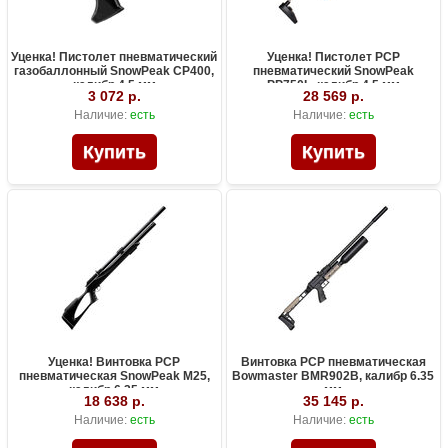
Уценка! Пистолет пневматический
Уценка! Пистолет PCP
газобаллонный SnowPeak CP400,
пневматический SnowPeak
калибр 4.5 мм
PP750L, калибр 4.5 мм
3 072 р.
28 569 р.
Наличие:
есть
Наличие:
есть
Уценка! Винтовка PCP
Винтовка PCP пневматическая
пневматическая SnowPeak M25,
Bowmaster BMR902B, калибр 6.35
калибр 6.35 мм
мм
18 638 р.
35 145 р.
Наличие:
есть
Наличие:
есть