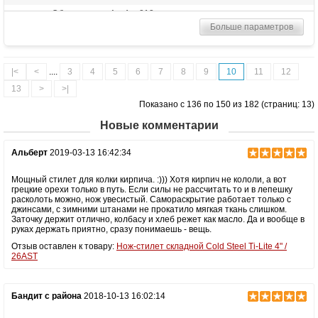
Общая длина (мм)
213
Больше параметров
Цвет клинка
Stonewash
Материал рукоятки
Grivory
Длина в сложенном
124
|<
<
....
3
4
5
6
7
8
9
10
11
12
состоянии
13
>
>|
Тип замка
Tri-Ad Lock
Показано с 136 по 150 из 182 (страниц: 13)
Вес (гр)
140
Новые комментарии
Высота (см)
3.3
Назначение
Универсальный нож, нож повседневного
Альберт
2019-03-13 16:42:34
ношения, нож грибника
Особенности
Рифленая шайба на обухе
Мощный стилет для колки кирпича. :))) Хотя кирпич не кололи, а вот
грецкие орехи только в путь. Если силы не рассчитать то и в лепешку
расколоть можно, нож увесистый. Самораскрытие работает только с
джинсами, с зимними штанами не прокатило мягкая ткань слишком.
Заточку держит отлично, колбасу и хлеб режет как масло. Да и вообще в
руках держать приятно, сразу понимаешь - вещь.
Отзыв оставлен к товару:
Нож-стилет складной Cold Steel Ti-Lite 4" /
26AST
Бандит с района
2018-10-13 16:02:14