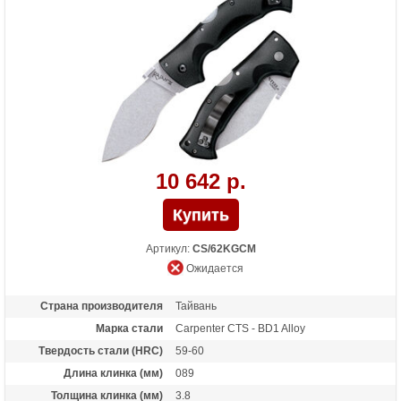
Высота (см)
4.1
Назначение
Подарочный нож, разделочный нож,
охотничий нож
10 642 р.
Артикул:
CS/62KGCM
Ожидается
Страна производителя
Тайвань
Марка стали
Carpenter CTS - BD1 Alloy
Твердость стали (HRC)
59-60
Длина клинка (мм)
089
Толщина клинка (мм)
3.8