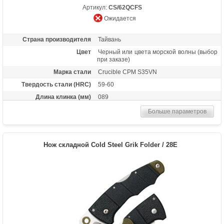
Артикул:
CS/62QCFS
Ожидается
Страна производителя
Тайвань
Цвет
Черный или цвета морской волны (выбор
при заказе)
Марка стали
Crucible CPM S35VN
Твердость стали (HRC)
59-60
Длина клинка (мм)
089
Толщина клинка (мм)
3.3
Больше параметров
Общая длина (мм)
213
Цвет клинка
Satin finish
Нож складной Cold Steel Grik Folder / 28E
Материал рукоятки
Карбон
Длина в сложенном
124
состоянии
Тип замка
Tri-Ad Lock
Вес (гр)
120
Назначение
Универсальный нож, подарочный нож,
туристический нож