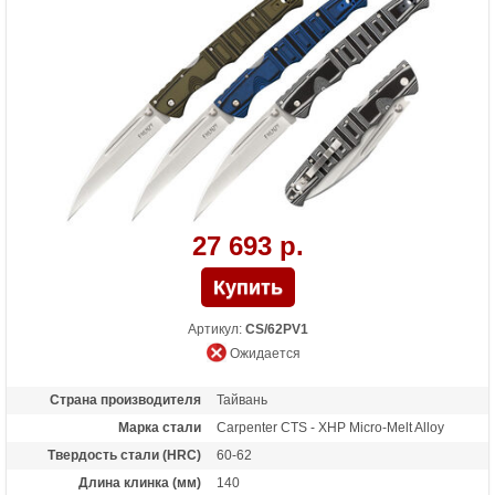
Тип замка
Tri-Ad Lock
Вес (гр)
96
Особенности
Под правую и левую руки, осевой узел -
шайбы из фосфористой бронзы +
прокладки из фторопласта
27 693 р.
Артикул:
CS/62PV1
Ожидается
Страна производителя
Тайвань
Марка стали
Carpenter CTS - XHP Micro-Melt Alloy
Твердость стали (HRC)
60-62
Длина клинка (мм)
140