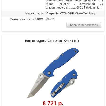
бронзы. Бэкспейсер переходящий в Skull
(bone) crusher / Стеклобой из
алюминиевого сплава 6061 T-6 Aluminium
Марка стали
Carpenter CTS - XHP Micro-Melt Alloy
Твердость стали (HRC)
60-62
Больше параметров
Длина клинка (мм)
102
Толщина клинка (мм)
3.6
Общая длина (мм)
227
Нож складной Cold Steel Khan / 54T
Цвет клинка
Satin finish
Материал рукоятки
G-10
Длина в сложенном
125
состоянии
Тип замка
Tri-Ad Lock
Вес (гр)
167
Назначение
Тактический нож, боевой нож, армейский
нож, нож повседневного ношения
8 721 р.