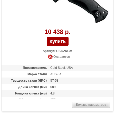
задней части рукояти для страховочного
корда или ремня
10 438 р.
Артикул:
CS/62KGM
Ожидается
Производитель
Cold Steel. USA
Марка стали
AUS-8a
Твердость стали (HRC)
57-58
Длина клинка (мм)
089
Толщина клинка (мм)
4.8
Общая длина (мм)
355
Больше параметров
Материал рукоятки
Grivory
Вес (гр)
140