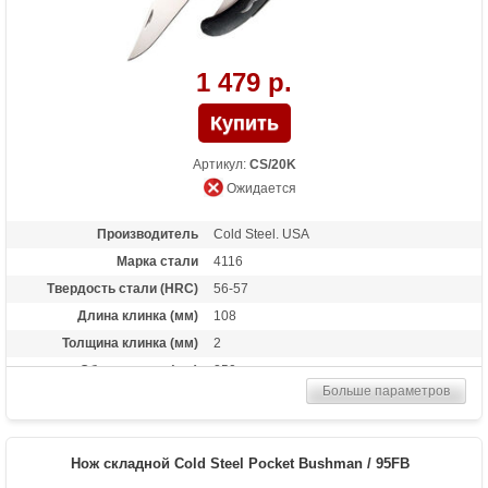
1 479 р.
Артикул:
CS/20K
Ожидается
Производитель
Cold Steel. USA
Марка стали
4116
Твердость стали (HRC)
56-57
Длина клинка (мм)
108
Толщина клинка (мм)
2
Общая длина (мм)
250
Больше параметров
Материал рукоятки
Zytel
Вес (гр)
68
Нож складной Cold Steel Pocket Bushman / 95FB