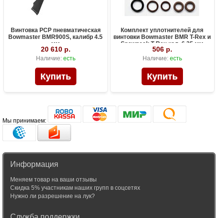
Винтовка PCP пневматическая
Комплект уплотнителей для
Bowmaster BMR900S, калибр 4.5
винтовки Bowmaster BMR T-Rex и
мм
Snowpeak T-Rex кал. 6,35 мм
20 610 р.
506 р.
Наличие:
есть
Наличие:
есть
Мы принимаем:
Информация
Меняем товар на ваши отзывы
Скидка 5% участникам наших групп в соцсетях
Нужно ли разрешение на лук?
Служба поддержки