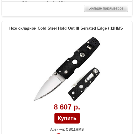
Общая длина (мм)
174
Больше параметров
Материал рукоятки
G-10
Вес (гр)
71
Нож складной Cold Steel Hold Out III Serrated Edge / 11HMS
8 607 р.
Артикул:
CS/11HMS