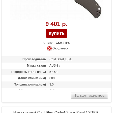
9 401 р.
Артикул:
CS/58TPC
Ожидается
Производитель
Cold Steel, USA
Марка стали
AUS-8a
Твердость стали (HRC)
57-58
Длина клинка (мм)
089
Толщина клинка (мм)
3.5
Общая длина (мм)
216
Больше параметров
Материал рукоятки
Дюраль 6061
Вес (гр)
122
Нож складной Cold Steel Code-4 Spear Point / 58TPS