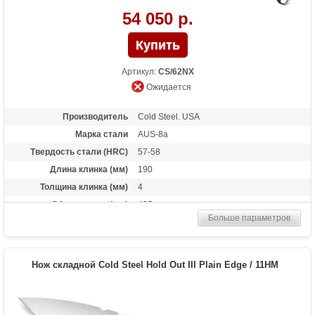
54 050 р.
Артикул:
CS/62NX
Ожидается
Производитель
Cold Steel. USA
Марка стали
AUS-8a
Твердость стали (HRC)
57-58
Длина клинка (мм)
190
Толщина клинка (мм)
4
Общая длина (мм)
425
Больше параметров
Материал рукоятки
G-10
Вес (гр)
442
Нож складной Cold Steel Hold Out III Plain Edge / 11HM