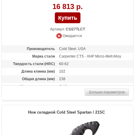
16 813 р.
Артикул:
CS/27TLCT
Ожидается
Производитель
Cold Steel. USA
Марка стали
Carpenter CTS - XHP Micro-Melt Alloy
Твердость стали (HRC)
60-62
Длина клинка (мм)
102
Общая длина (мм)
238
Материал рукоятки
G-10
Больше параметров
Вес (гр)
150
Нож складной Cold Steel Spartan / 21SC