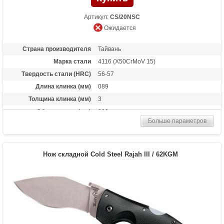
Артикул:
CS/20NSC
Ожидается
Страна производителя
Тайвань
Марка стали
4116 (X50CrMoV 15)
Твердость стали (HRC)
56-57
Длина клинка (мм)
089
Толщина клинка (мм)
3
Общая длина (мм)
203
Больше параметров
Материал рукоятки
Термопластик FRN
Длина в сложенном
114
состоянии
Нож складной Cold Steel Rajah III / 62KGM
Тип замка
Tri-Ad Lock
Покрытие
Stonewash
Вес (гр)
94
Назначение
Универсальный нож, туристический нож,
нож повседневного ношения
Особенности
Под правую или левую руку. Lanyard Hole
— отверстие или приспособление в