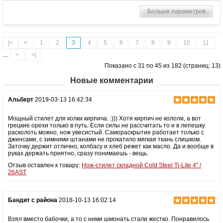
Материал рукоятки
Grivory
Больше параметров
Вес (гр)
261
|<
<
1
2
3
4
5
6
7
8
9
10
11
....
>
>|
Показано с 31 по 45 из 182 (страниц: 13)
Новые комментарии
Альберт
2019-03-13 16:42:34
Мощный стилет для колки кирпича. :))) Хотя кирпич не кололи, а вот
грецкие орехи только в путь. Если силы не рассчитать то и в лепешку
расколоть можно, нож увесистый. Самораскрытие работает только с
джинсами, с зимними штанами не прокатило мягкая ткань слишком.
Заточку держит отлично, колбасу и хлеб режет как масло. Да и вообще в
руках держать приятно, сразу понимаешь - вещь.
Отзыв оставлен к товару:
Нож-стилет складной Cold Steel Ti-Lite 4" /
26AST
Бандит с района
2018-10-13 16:02:14
Взял вместо бабочки, а то с ними шмонать стали жестко. Понравилось