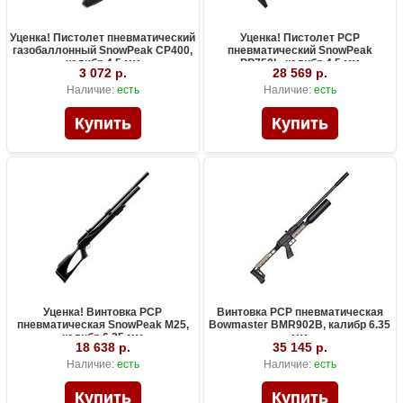
Уценка! Пистолет пневматический
Уценка! Пистолет PCP
газобаллонный SnowPeak CP400,
пневматический SnowPeak
калибр 4.5 мм
PP750L, калибр 4.5 мм
3 072 р.
28 569 р.
Наличие:
есть
Наличие:
есть
Уценка! Винтовка PCP
Винтовка PCP пневматическая
пневматическая SnowPeak M25,
Bowmaster BMR902B, калибр 6.35
калибр 6.35 мм
мм
18 638 р.
35 145 р.
Наличие:
есть
Наличие:
есть