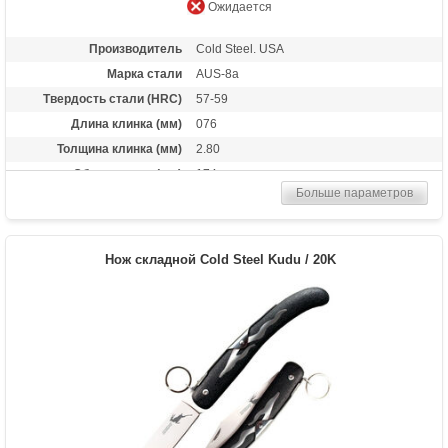
Ожидается
Производитель
Cold Steel. USA
Марка стали
AUS-8a
Твердость стали (HRC)
57-59
Длина клинка (мм)
076
Толщина клинка (мм)
2.80
Общая длина (мм)
174
Больше параметров
Материал рукоятки
G-10
Вес (гр)
71
Нож складной Cold Steel Kudu / 20K