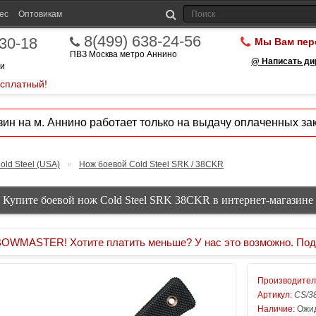
ес
Оптовикам
8(499) 638-24-56
-30-18
Мы Вам пер
ПВЗ Москва метро Аннино
@ Написать ди
ии
есплатный!
ин на м. Аннино работает только на выдачу оплаченных зак
old Steel (USA)
»
Нож боевой Cold Steel SRK / 38CKR
Купите боевой нож Cold Steel SRK 38CKR в интернет-магазине
MASTER! Хотите платить меньше? У нас это возможно. Под
Производител
Артикул:
CS/3
Наличие:
Ожид