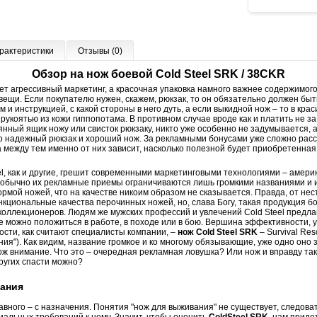
рактеристики
Отзывы (0)
Обзор на нож боевой Cold Steel SRK / 38CKR
ует агрессивный маркетинг, а красочная упаковка намного важнее содержимог
ещи. Если покупателю нужен, скажем, рюкзак, то он обязательно должен быт
м и инструкцией, с какой стороны в него дуть, а если выкидной нож – то в кр
 рукоятью из кожи гиппопотама. В противном случае вроде как и платить не за 
нный ящик ножу или свисток рюкзаку, никто уже особенно не задумывается, 
о надежный рюкзак и хороший нож. За рекламными бонусами уже сложно рас
а между тем именно от них зависит, насколько полезной будет приобретенная
l, как и другие, грешит современными маркетинговыми технологиями – амери
 обычно их рекламные приемы ограничиваются лишь громкими названиями и 
ормой ножей, что на качестве никоим образом не сказывается. Правда, от н
кциональные качества перочинных ножей, но, слава Богу, такая продукция б
коллекционеров. Людям же мужских профессий и увлечений Cold Steel предла
е можно положиться в работе, в походе или в бою. Вершина эффективности, 
ости, как считают специалисты компании, –
нож Cold Steel SRK
– Survival Res
ия"). Как видим, название громкое и ко многому обязывающие, уже одно оно 
ож внимание. Что это – очередная рекламная ловушка? Или нож и вправду так 
ругих спасти можно?
ания
авного – с назначения. Понятия "нож для выживания" не существует, следова
иальных требований к нему. Значит, чтобы оценить
ColdSteel SRK
, нам приде