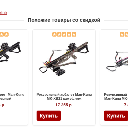
l srk
Похожие товары со скидкой
алет Man-Kung
Рекурсивный арбалет Man-Kung
Рекурсивный 
черный
MK-XB21 камуфляж
Man-Kung MK-
д
 р.
17 255 р.
7 