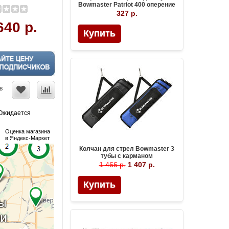
Bowmaster Patriot 400 оперение
2'' Blazer
327 р.
640 р.
Купить
в
Ожидается
Оценка магазина
в Яндекс-Маркет
Колчан для стрел Bowmaster 3
тубы с карманом
1 466 р.
1 407 р.
Купить