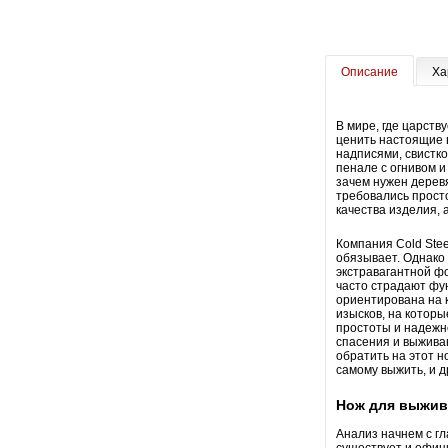
Описание
Ха
В мире, где царств
ценить настоящие в
надписями, свистко
пенале с огнивом и
зачем нужен деревя
требовались прост
качества изделия, 
Компания Cold Stee
обязывает. Однако
экстравагантной ф
часто страдают фун
ориентирована на 
изысков, на которы
простоты и надежн
спасения и выживан
обратить на этот н
самому выжить, и д
Нож для выжив
Анализ начнем с гл
существует и офиц