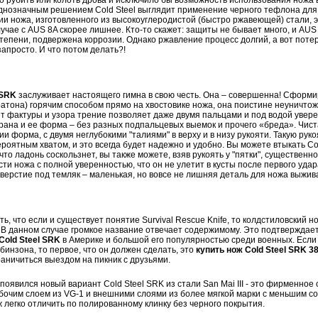
нозначным решением Cold Steel выглядит применение черного тефлона для 
ии ножа, изготовленного из высокоуглеродистой (быстро ржавеющей) стали, э
лучае с AUS 8A скорее лишнее. Кто-то скажет: защиты не бывает много, и AUS 
тепени, подвержена коррозии. Однако ржавление процесс долгий, а вот поте
апросто. И что потом делать?!
 SRK
заслуживает настоящего гимна в свою честь. Она – совершенна! Сформ
атона) горячим способом прямо на хвостовике ножа, она поистине неуничтож
ет фактуры и узора трение позволяет даже двумя пальцами и под водой увер
рана и ее форма – без разных подпальцевых выемок и прочего «бреда». Чист
ии форма, с двумя неглубокими "талиями" в верху и в низу рукояти. Такую рук
оятным хватом, и это всегда будет надежно и удобно. Вы можете втыкать Co
 что ладонь соскользнет, вы также можете, взяв рукоять у "пятки", существенн
и ножа с полной уверенностью, что он не улетит в кусты после первого удар
верстие под темляк – маленькая, но вовсе не лишняя деталь для ножа выжив
ь, что если и существует понятие Survival Rescue Knife, то колдстиловский н
. В данном случае громкое название отвечает содержимому. Это подтверждае
Cold Steel SRK
в Америке и большой его популярностью среди военных. Если
бинзона, то первое, что он должен сделать, это
купить нож Cold Steel SRK 3
раничиться выездом на пикник с друзьями.
у появился новый вариант Cold Steel SRK из стали San Mai III - это фирменно
абочим слоем из VG-1 и внешними слоями из более мягкой марки с меньшим 
ж легко отличить по полированному клинку без черного покрытия.