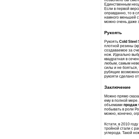
Единственным неод
Если в первой верс
оправданно, то в с
намного меньшей с
можно очень даже з
Рукоять
Рукоять
Cold Steel
плотной резины (кр
создаваемое за сч
нож. Идеально выб
квадратная в сечен
любым, самым невер
силы и не бояться,
рубящие возможност
рукояти сделано от
Заключение
Можно прямо сказат
ему в полной мере
объемами
продаж 
побывать в роли Ро
можно, конечно, ог
Кстати, в 2010 год
тройной стали с р
углерода. Такой но