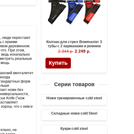
о, люди перестают
Колчан для стрел Bowmaster 3
ь с яркими
тубы с 2 карманами и ремнем
асивом деревянном
что. При этом,
2 344 р.
2 249 р.
а ведь изначально
смотреть реальные
Купить
 вещь.
канский менталитет
иногда
естандартных форм
Серии товаров
ольше
гает ножи без
универсальности,
Ножи тренировочные cold steel
cue Knife ("нож
заставляет
хорош, что с ним и
Складные ножи cold Steel
Кукри cold steel
тельно, не
тся такие