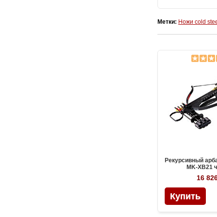
Метки:
Ножи cold stee
Рекурсивный арб
MK-XB21 
16 826