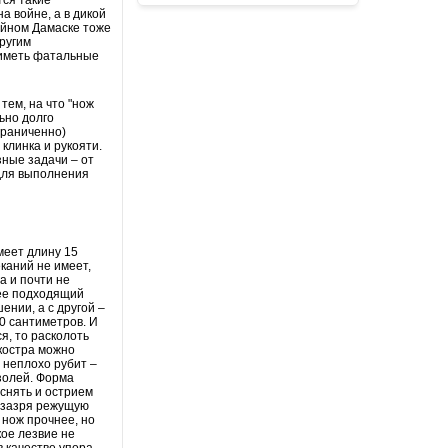
а войне, а в дикой
койном Дамаске тоже
другим
т иметь фатальные
тем, на что "нож
ьно долго
ограниченно)
клинка и рукояти.
ные задачи – от
для выполнения
меет длину 15
каний не имеет,
а и почти не
лее подходящий
ении, а с другой –
0 сантиметров. И
я, то расколоть
 костра можно
неплохо рубит –
золей. Форма
снять и острием
 зазря режущую
 нож прочнее, но
кое лезвие не
 качестве упора.