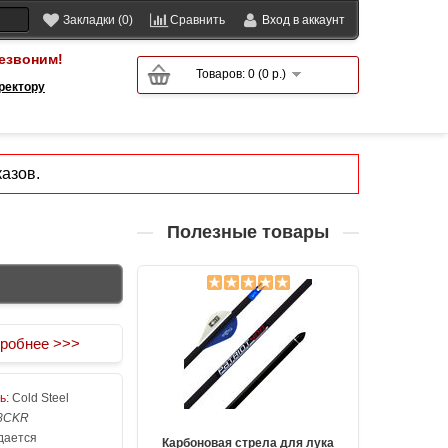
Закладки (0)
Сравнить
Вход в аккаунт
езвоним!
Товаров: 0 (0 р.)
ректору
азов.
Полезные товары
робнее >>>
ь:
Cold Steel
8CKR
ается
Карбоновая стрела для лука