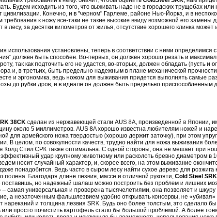
ть. Будем исходить из того, что выживать надо не в городских трущобах или н
т цивилизации. Конечно, и в "черном" Гарлеме, районе Нью-Йорка, и в неспо
м требования к ножу все-таки не такие высокие ввиду возможной его замены 
т в лесу, за десятки километров от жилья, отсутствие хорошего клинка може
вия использования установлены, теперь в соответствии с ними определимся с 
ния" должен быть способен. Во-первых, он должен хорошо резать и максимал
роту, так как подточить его не удастся, во-вторых, должен обладать (пусть и 
ра и, в-третьих, быть предельно надежным в плане механической прочности 
есте и эргономика, ведь ножом для выживания придется выполнять самые раз
озы до рубки дров, и в идеале он должен быть предельно приспособленным 
 SRK 38CK
сделан из нержавеющей стали AUS 8A, произведенной в Японии, и
щину около 5 миллиметров. AUS 8A хорошо известна любителям ножей и наре
ой для армейского ножа твердостью (хорошо держит заточку), при этом упруг
ии. В целом, по совокупности качеств, трудно найти для ножа выживания бо
я Колд Стил СРК также оптимальна. С одной стороны, она не мешает при нош
 эффективный удар крупному животному или расколоть бревно диаметром в 1
ведем носит случайный характер, и, скорее всего, на этом выживание окончитс
даже понадобится. Ведь часто в сыром лесу найти сухое дерево для розжига
го полена. Благодаря длине лезвия, массе и отличной рукояти,
Cold Steel SRK
не поставишь, но надежный шалаш можно построить без проблем и лишних мо
 – самая универсальная и проверена тысячелетиями, она позволяет и шкуру 
ие, а незаточенным фальшлезвием удобно открывать консервы, не «убивая»
т нареканий и толщина лезвия SRK. Будь оно более толстым, это сделало бы
ь или просто почистить картофель стало бы большой проблемой. А более тон
 рубить или колоть дрова и исключило бы возможность использования ножа в