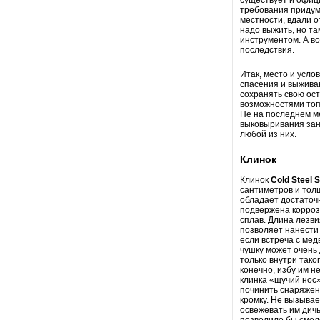
требования придума
местности, вдали о
надо выжить, но та
инструментом. А во
последствия.
Итак, место и усло
спасения и выжива
сохранять свою ост
возможностями топо
Не на последнем м
выковыривания зан
любой из них.
Клинок
Клинок
Cold Steel
сантиметров и тол
обладает достаточн
подвержена корроз
сплав. Длина лезви
позволяет нанести
если встреча с мед
чушку может очень 
только внутри тако
конечно, избу им 
клинка «щучий нос»
починить снаряжен
кромку. Не вызывае
освежевать им дич
позволило бы смело