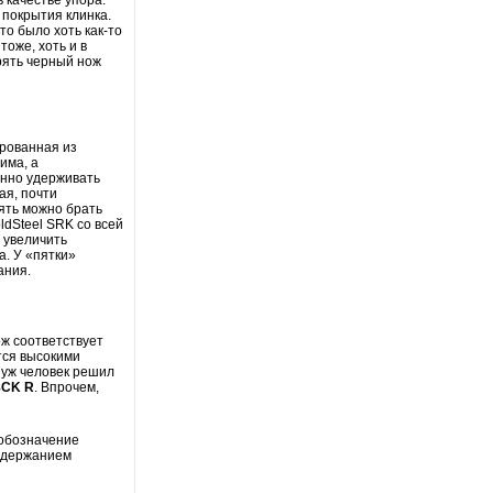
покрытия клинка.
то было хоть как-то
тоже, хоть и в
рять черный нож
ированная из
има, а
енно удерживать
ая, почти
оять можно брать
ldSteel SRK со всей
о увеличить
а. У «пятки»
ания.
ож соответствует
тся высокими
 уж человек решил
8CK R
. Впрочем,
е обозначение
содержанием