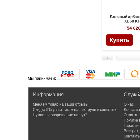
Блочный арбал
XB58 Kr
54 620
Мы принимаем:
Информация
Служб
Меняем товар на ваши отзывы
О нас
Скидка 5% участникам наших групп в соцсетях
Доставка
Нужно ли разрешение на лук?
Оплата
Покупка 
Гаранти
Возврат 
Контакт