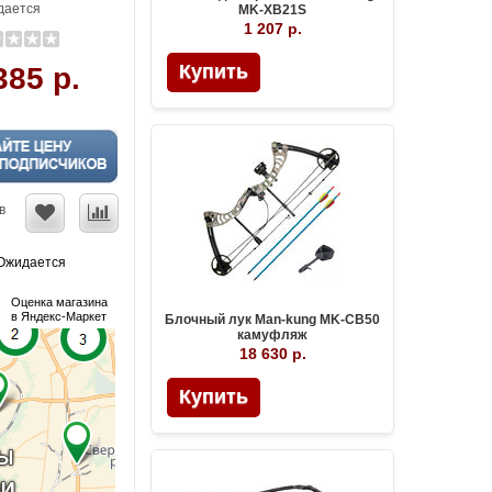
ается
MK-XB21S
1 207 р.
Купить
385 р.
в
Ожидается
Оценка магазина
в Яндекс-Маркет
Блочный лук Man-kung MK-CB50
камуфляж
18 630 р.
Купить