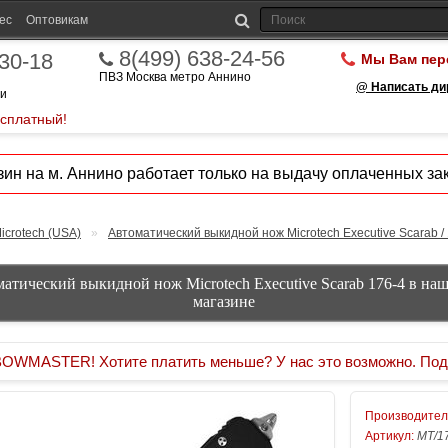
ес
Оптовикам
8(499) 638-24-56
-30-18
Мы Вам пер
ПВЗ Москва метро Аннино
@ Написать ди
ии
есплатный!
ин на м. Аннино работает только на выдачу оплаченных зак
icrotech (USA)
»
Автоматический выкидной нож Microtech Executive Scarab /
атический выкидной нож Microtech Executive Scarab 176-4 в на
магазине
MASTER! Хотите платить меньше? У нас это возможно. Под
Производител
Артикул:
MT/1