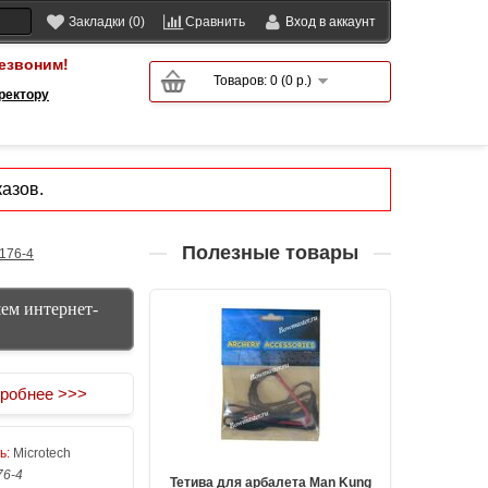
Закладки (0)
Сравнить
Вход в аккаунт
езвоним!
Товаров: 0 (0 р.)
ректору
азов.
Полезные товары
 176-4
шем интернет-
робнее >>>
ь:
Microtech
76-4
Тетива для арбалета Man Kung