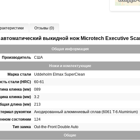
рактеристики
Отзывы (0)
 автоматический выкидной нож Microtech Executive Scara
Общая информация
Производитель
США
Ножи и комлектующие
Марка стали
Uddeholm Elmax SuperClean
сть стали (HRC)
60-61
лина клинка (мм)
089
щина клинка (мм)
3.2
бщая длина (мм)
213
териал рукоятки
Анодированный алюминиевый сплав (6061 T-6 Aluminium)
енном состоянии
124
Тип замка
Out-the-Front Double Auto
Общие