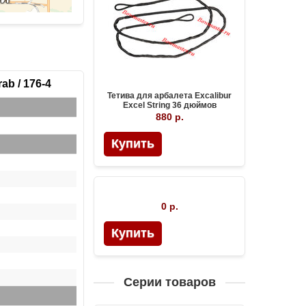
b / 176-4
Тетива для арбалета Excalibur
Excel String 36 дюймов
880 р.
Купить
0 р.
Купить
Серии товаров