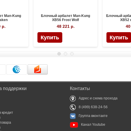
ет Man-Kung
Блочный арбалет Man-Kung
Блочный арба
aken
XB56 Frost Wolf
XB52
 р.
48 221 р.
40
а поддержки
Контакты
Адрес и схема прохода
8 (499) 638-24-56
в кредит
Группа вконтакте
я
товара
Канал Youtube
ы