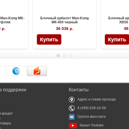
 Man-Kung MK-
Блочный арбалет Man-Kung
Блочный ар
уфляж
МК-400 черный
XB56 
 р.
36 036 р.
48
а поддержки
Контакты
Адрес и схема прохода
8 (499) 638-24-56
в кредит
Группа вконтакте
я
товара
Канал Youtube
ы