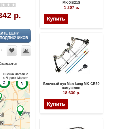
MK-XB21S
1 207 р.
842 р.
Купить
в
Ожидается
Оценка магазина
в Яндекс-Маркет
Блочный лук Man-kung MK-CB50
камуфляж
18 630 р.
Купить