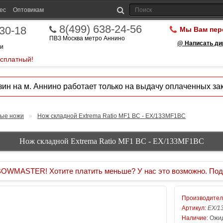
ес
Оптовикам
8(499) 638-24-56
-30-18
Мы Вам пер
ПВЗ Москва метро Аннино
@ Написать ди
ии
есплатный!
ин на м. Аннино работает только на выдачу оплаченных зак
ые ножи
»
Нож складной Extrema Ratio MF1 ВС - EX/133MF1BC
Нож складной Extrema Ratio MF1 ВС - EX/133MF1BC
MASTER! Хотите платить меньше? У нас это возможно. Под
Производител
Артикул:
EX/1
Наличие:
Ожид