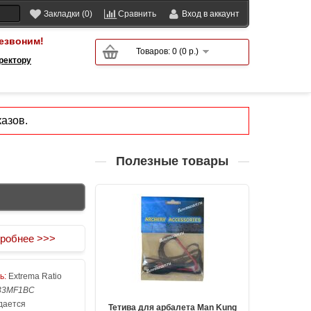
Закладки (0)
Сравнить
Вход в аккаунт
езвоним!
Товаров: 0 (0 р.)
ректору
азов.
Полезные товары
робнее >>>
ь:
Extrema Ratio
33MF1BC
ается
Тетива для арбалета Man Kung