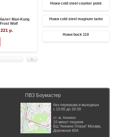
Ножи cold steel counter point
Ножи cold steel magnum tanto
балет Man-Kung
Блочный арбалет Man-Kung MK-
Блочны
Frost Wolf
XB52 черный
 221 р.
37 522 р.
35 443 р.
Ножи buck 110
ПВЗ Боумастер
без перерыва и выходных
с 10:00 до 20:30
ст. м. Аннино
10 минут пешком
БЦ "Аннино Плаза"
Москва
,
Дорожная 60А