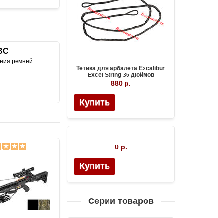
1BC
ания ремней
Тетива для арбалета Excalibur
Excel String 36 дюймов
880 р.
Купить
0 р.
Купить
Серии товаров