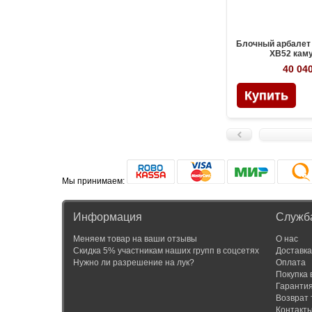
Блочный арбалет
XB52 кам
40 040
Мы принимаем:
Информация
Служб
Меняем товар на ваши отзывы
О нас
Скидка 5% участникам наших групп в соцсетях
Доставка
Нужно ли разрешение на лук?
Оплата
Покупка 
Гаранти
Возврат 
Контакт